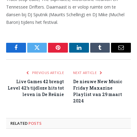
Tennessee Drifters. Daarnaast is er volop ruimte om te
dansen bij DJ Sputnik (Maurits Schelling) en DJ Mike (Muchel
Baron) tijdens het festival.
Facebook
Twitter
Pinterest
LinkedIn
Tumblr
Email
PREVIOUS ARTICLE
NEXT ARTICLE
Live Games 42 brengt
De nieuwe New Music
Level 42’s tijdloze hits tot
Friday Maxazine
leven in De Reünie
Playlist van 29 maart
2024
RELATED
POSTS