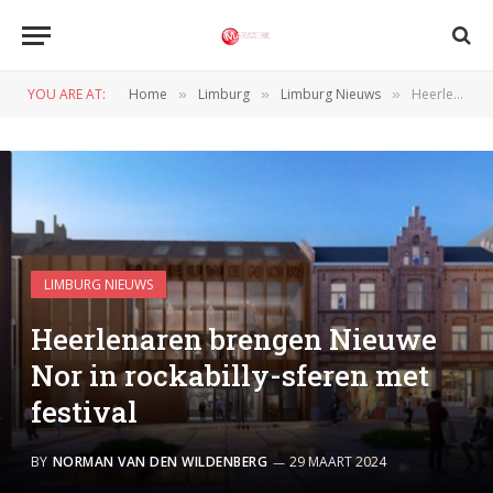
YOU ARE AT:
Home
Limburg
Limburg Nieuws
Heerlenaren brengen Nieuwe Nor in rockabilly-sferen met festival
»
»
»
LIMBURG NIEUWS
Heerlenaren brengen Nieuwe
Nor in rockabilly-sferen met
festival
BY
NORMAN VAN DEN WILDENBERG
29 MAART 2024