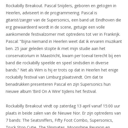
Rockabilly Breakout. Pascal Snijders, geboren en getogen in
Heerlen, adviseert in de programmering. Pascal is
gitarist/zanger van de Supersonics, een band uit Eindhoven die
erg gewaardeerd wordt in de scene, getuige een volle
aankomende festivalzomer met optredens tot ver in Frankrijk.
Pascal: “Bijna niemand in Heerlen weet dat ik ervaren muzikant
ben. 25 jaar geleden stopte ik met mijn studie aan het
conservatorium in Maastricht, kwam per toeval terecht bij een
band die rockabilly speelde en speel sindsdien in diverse
bands.” Net als Wim is hij er trots op dat in Heerlen het enige
rockabilly festival van Limburg plaatsvindt. Om dat te
benadrukken presenteren Pascal en zijn Supersonics hun
nieuwe album ‘Bird On A Wire’ tijdens het festival.
Rockabilly Breakout vindt op zaterdag 13 april vanaf 15:00 uur
plaats in beide zalen van de Nieuwe Nor. Er zijn optredens van
7 bands: The Seatsniffers, Fifty Foot Combo, Supersonics,
Truck Stop Cutie, The Slipmates, Moonshine Reunion en