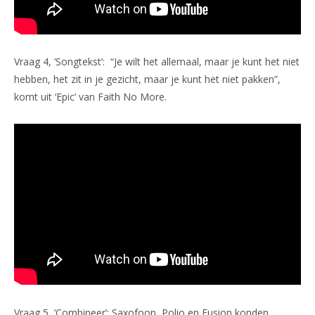
Vraag 4, ‘Songtekst’: “Je wilt het allemaal, maar je kunt het niet
hebben, het zit in je gezicht, maar je kunt het niet pakken”,
komt uit ‘Epic’ van Faith No More.
Vraag 5, ‘Combineer’: Saxofoon, Polio en Fusion konden