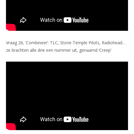
Vraag 26, ‘Combineer’: TLC, Stone Temple Pilots, Radiohead…
ze brachten alle drie een nummer uit, genaamd ‘Creep’