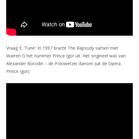
Vraag 3, ‘Tune’: In 1997 bracht The Rapsody samen met
Warren G het nummer Prince Igor uit. Het origineel was van
Alexander Borodin – de Polowetzer dansen (uit de Opera
Prince Igor)