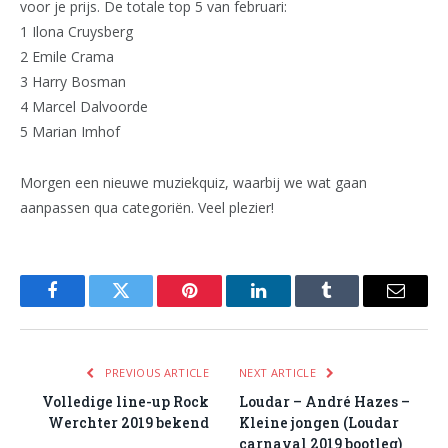
voor je prijs. De totale top 5 van februari:
1 Ilona Cruysberg
2 Emile Crama
3 Harry Bosman
4 Marcel Dalvoorde
5 Marian Imhof
Morgen een nieuwe muziekquiz, waarbij we wat gaan
aanpassen qua categoriën. Veel plezier!
Facebook
Twitter
Pinterest
LinkedIn
Tumblr
Email
PREVIOUS ARTICLE
NEXT ARTICLE
Volledige line-up Rock
Loudar – André Hazes –
Werchter 2019 bekend
Kleine jongen (Loudar
carnaval 2019 bootleg)