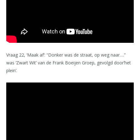
Vraag 22, ‘Maak af’: “Donker was de straat, op weg naar….”
was ‘Zwart Wit’ van de Frank Boeijen Groep, gevolgd door’het
plein’.