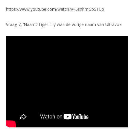
https://www.youtube.com/watch?v=5sXhmGb5TLo
Vraag 7, ‘Naam’: Tiger Lily was de vorige naam van Ultravox