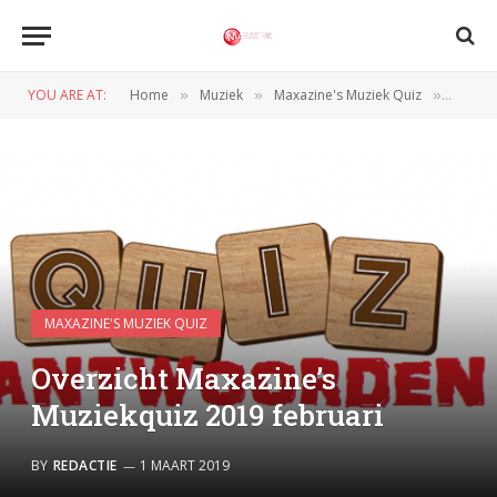
YOU ARE AT:
Home
Muziek
Maxazine's Muziek Quiz
Overzi
»
»
»
MAXAZINE'S MUZIEK QUIZ
Overzicht Maxazine’s
Muziekquiz 2019 februari
BY
REDACTIE
1 MAART 2019