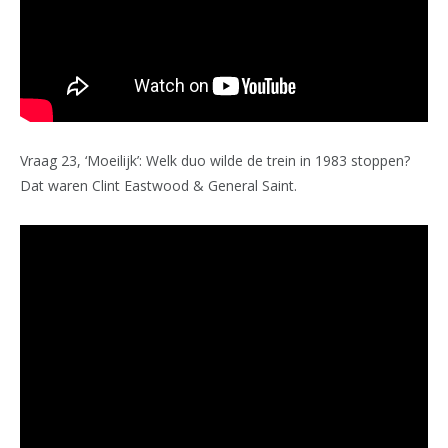
Vraag 23, ‘Moeilijk’: Welk duo wilde de trein in 1983 stoppen?
Dat waren Clint Eastwood & General Saint.