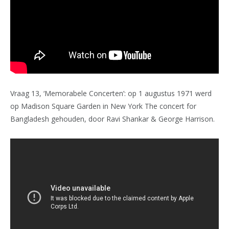
Vraag 13, ‘Memorabele Concerten’: op 1 augustus 1971 werd
op Madison Square Garden in New York The concert for
Bangladesh gehouden, door Ravi Shankar & George Harrison.