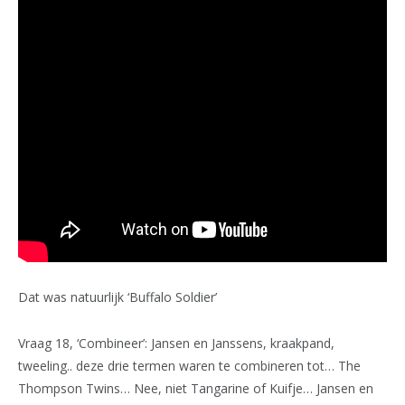
Dat was natuurlijk ‘Buffalo Soldier’
Vraag 18, ‘Combineer’: Jansen en Janssens, kraakpand,
tweeling.. deze drie termen waren te combineren tot… The
Thompson Twins… Nee, niet Tangarine of Kuifje… Jansen en