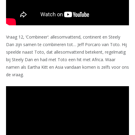
Vraag 12, ‘Combineer’: allesomvattend, continent en Steely
Dan zijn samen te combineren tot… Jeff Porcaro van Toto. Hij
speelde naast Toto, dat allesomvattend betekent, regelmatig
bij Steely Dan en had met Toto een hit met Africa. Waar
namen als Eartha Kitt en Asia vandaan komen is zelfs voor ons
de vraag.