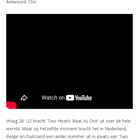
Antwoord: Chic
Vraag 26: U2 bracht ‘Two Hearts Beat As One’ uit over de hele
wereld. Maar op hetzelfde moment bracht het in Nederland,
Belgie en Duitsland een ander nummer uit in plaats van ‘Two