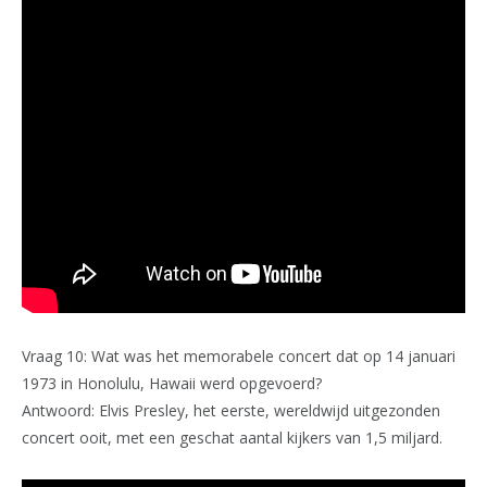
Vraag 10: Wat was het memorabele concert dat op 14 januari
1973 in Honolulu, Hawaii werd opgevoerd?
Antwoord: Elvis Presley, het eerste, wereldwijd uitgezonden
concert ooit, met een geschat aantal kijkers van 1,5 miljard.