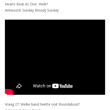
Hearts Beat As One’. Welk?
Antwoord: Sunday Bloody Sunday
Vraag 27: Welke band heette ooit Roundabout?