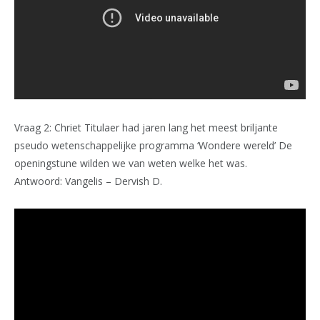
Vraag 2: Chriet Titulaer had jaren lang het meest briljante
pseudo wetenschappelijke programma ‘Wondere wereld’ De
openingstune wilden we van weten welke het was.
Antwoord: Vangelis – Dervish D.