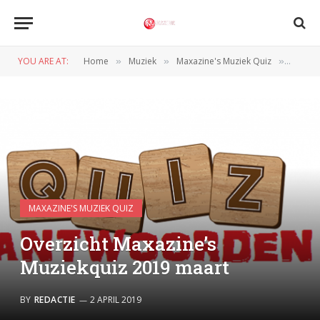
YOU ARE AT:
Home
Muziek
Maxazine's Muziek Quiz
Overzi
»
»
»
MAXAZINE'S MUZIEK QUIZ
Overzicht Maxazine’s
Muziekquiz 2019 maart
BY
REDACTIE
2 APRIL 2019