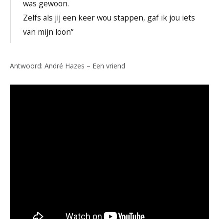
was gewoon.
Zelfs als jij een keer wou stappen, gaf ik jou iets
van mijn loon”
Antwoord: André Hazes – Een vriend