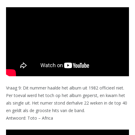
Vraag 9: Dit nummer haalde het album uit 1982 officieel niet.
Per toeval werd het toch op het album geperst, en kwam het
als single uit. Het numer stond derhalve 22 weken in de top 40
en geldt als de grooste hits van de band.
Antwoord: Toto – Africa