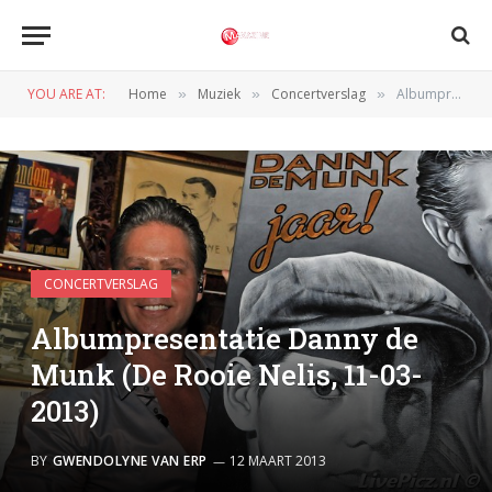
YOU ARE AT:
Home
Muziek
Concertverslag
Albumpresentatie Danny de Munk (De Rooie Nelis, 11-03-2013)
»
»
»
CONCERTVERSLAG
Albumpresentatie Danny de
Munk (De Rooie Nelis, 11-03-
2013)
BY
GWENDOLYNE VAN ERP
12 MAART 2013