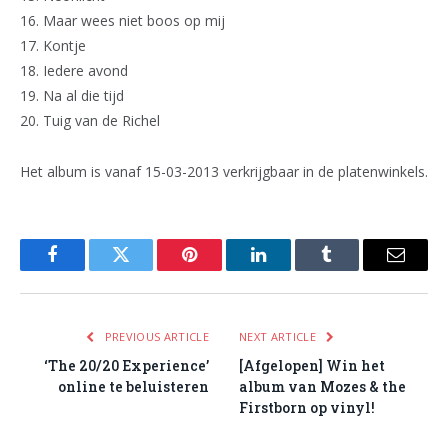
16. Maar wees niet boos op mij
17. Kontje
18. Iedere avond
19. Na al die tijd
20. Tuig van de Richel
Het album is vanaf 15-03-2013 verkrijgbaar in de platenwinkels.
Facebook
Twitter
Pinterest
LinkedIn
Tumblr
Email
PREVIOUS ARTICLE
NEXT ARTICLE
‘The 20/20 Experience’
[Afgelopen] Win het
online te beluisteren
album van Mozes & the
Firstborn op vinyl!