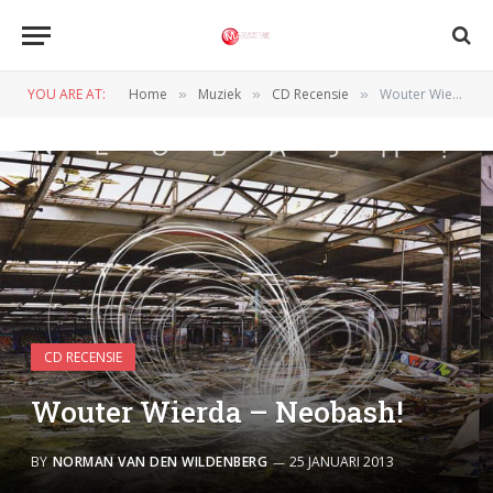
YOU ARE AT:
Home
Muziek
CD Recensie
Wouter Wierda – Neobash!
»
»
»
CD RECENSIE
Wouter Wierda – Neobash!
BY
NORMAN VAN DEN WILDENBERG
25 JANUARI 2013