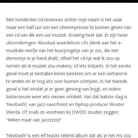
Met honderden cd-recensies achter mijn naam is het vaak
maar een half uur om een sfeerimpressie te kunnen geven van
een cd van dik een uur muziek. Ervaring heet dat. Er zijn twee
uitzonderingen: Absoluut waardeloze cd’s (denk aan het a-
muzikale neefje van het buurjongetje van je zus, die een
demootje in je hand drukt, ofwel het cd-tje wat ik zou op
nemen als ik muziek zou maken), of iets briljants. In het eerste
geval moet je tientallen keren luisteren om er een verband in
te vinden en er nog iets over kunnen schrijven, in het tweede
geval is het omdat je er geen genoeg van krijgt, en iedere
luistersessie weer iets nieuws ontdekt. Van dat laatste slag is
‘Neobash!’, van jazz-saxofonist en hiphop-producer Wouter
Wierda. Of zoals ze voorheen bij DWDD zouden zeggen:
“Reken maar van Jazzzzzzz”
‘Neobash!’ is een elf teacks tellend album dat als je het mij zou