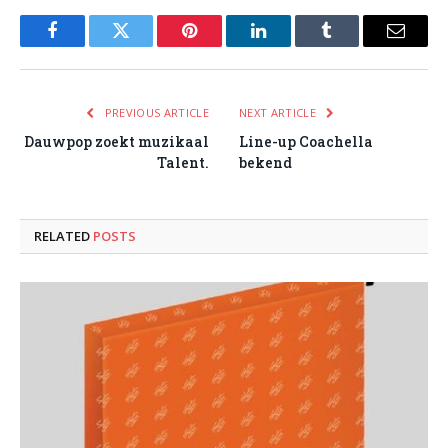
Facebook
Twitter
Pinterest
LinkedIn
Tumblr
Email
PREVIOUS ARTICLE
NEXT ARTICLE
Dauwpop zoekt muzikaal
Line-up Coachella
Talent.
bekend
RELATED
POSTS