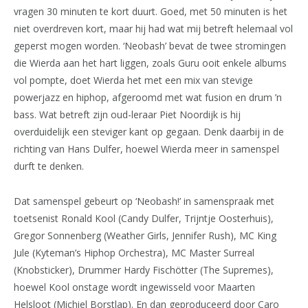
vragen 30 minuten te kort duurt. Goed, met 50 minuten is het
niet overdreven kort, maar hij had wat mij betreft helemaal vol
geperst mogen worden. ‘Neobash’ bevat de twee stromingen
die Wierda aan het hart liggen, zoals Guru ooit enkele albums
vol pompte, doet Wierda het met een mix van stevige
powerjazz en hiphop, afgeroomd met wat fusion en drum ’n
bass. Wat betreft zijn oud-leraar Piet Noordijk is hij
overduidelijk een steviger kant op gegaan. Denk daarbij in de
richting van Hans Dulfer, hoewel Wierda meer in samenspel
durft te denken.
Dat samenspel gebeurt op ‘Neobash!’ in samenspraak met
toetsenist Ronald Kool (Candy Dulfer, Trijntje Oosterhuis),
Gregor Sonnenberg (Weather Girls, Jennifer Rush), MC King
Jule (Kyteman’s Hiphop Orchestra), MC Master Surreal
(Knobsticker), Drummer Hardy Fischötter (The Supremes),
hoewel Kool onstage wordt ingewisseld voor Maarten
Helsloot (Michiel Borstlap). En dan geproduceerd door Caro