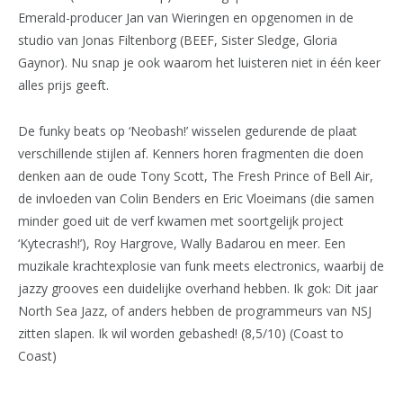
Emerald-producer Jan van Wieringen en opgenomen in de
studio van Jonas Filtenborg (BEEF, Sister Sledge, Gloria
Gaynor). Nu snap je ook waarom het luisteren niet in één keer
alles prijs geeft.
De funky beats op ‘Neobash!’ wisselen gedurende de plaat
verschillende stijlen af. Kenners horen fragmenten die doen
denken aan de oude Tony Scott, The Fresh Prince of Bell Air,
de invloeden van Colin Benders en Eric Vloeimans (die samen
minder goed uit de verf kwamen met soortgelijk project
‘Kytecrash!’), Roy Hargrove, Wally Badarou en meer. Een
muzikale krachtexplosie van funk meets electronics, waarbij de
jazzy grooves een duidelijke overhand hebben. Ik gok: Dit jaar
North Sea Jazz, of anders hebben de programmeurs van NSJ
zitten slapen. Ik wil worden gebashed! (8,5/10) (Coast to
Coast)