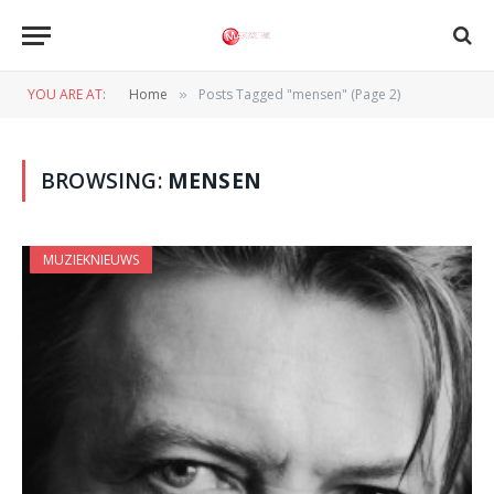
YOU ARE AT:
Home
Posts Tagged "mensen" (Page 2)
»
BROWSING:
MENSEN
MUZIEKNIEUWS