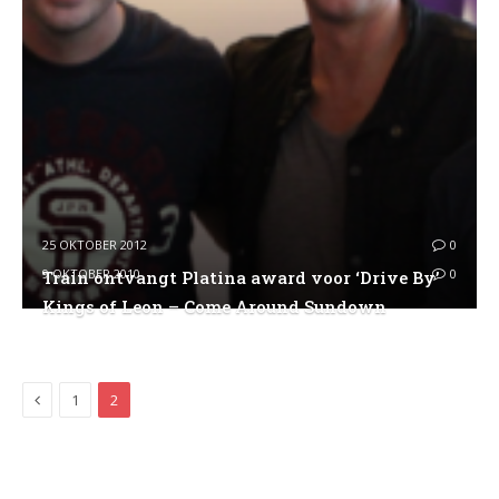
25 OKTOBER 2012
0
9 OKTOBER 2010
0
Train ontvangt Platina award voor ‘Drive By’
Kings of Leon – Come Around Sundown
Previous
1
2