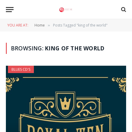
YOU ARE AT:
Home
Posts Tagged "king of the world"
»
BROWSING:
KING OF THE WORLD
BLUES CD'S