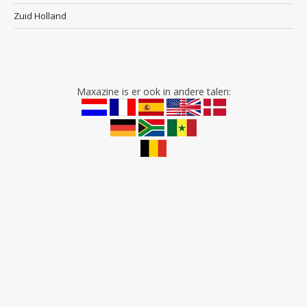
Zuid Holland
Maxazine is er ook in andere talen: