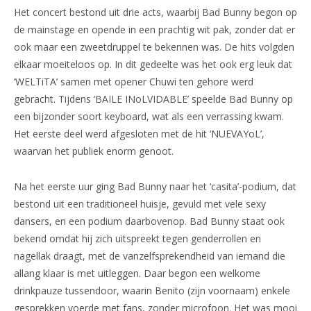
Het concert bestond uit drie acts, waarbij Bad Bunny begon op
de mainstage en opende in een prachtig wit pak, zonder dat er
ook maar een zweetdruppel te bekennen was. De hits volgden
elkaar moeiteloos op. In dit gedeelte was het ook erg leuk dat
‘WELTiTA’ samen met opener Chuwi ten gehore werd
gebracht. Tijdens ‘BAILE INoLVIDABLE’ speelde Bad Bunny op
een bijzonder soort keyboard, wat als een verrassing kwam.
Het eerste deel werd afgesloten met de hit ‘NUEVAYoL’,
waarvan het publiek enorm genoot.
Na het eerste uur ging Bad Bunny naar het ‘casita’-podium, dat
bestond uit een traditioneel huisje, gevuld met vele sexy
dansers, en een podium daarbovenop. Bad Bunny staat ook
bekend omdat hij zich uitspreekt tegen genderrollen en
nagellak draagt, met de vanzelfsprekendheid van iemand die
allang klaar is met uitleggen. Daar begon een welkome
drinkpauze tussendoor, waarin Benito (zijn voornaam) enkele
gesprekken voerde met fans, zonder microfoon. Het was mooi