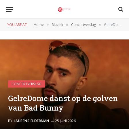
YOU ARE AT:
Home
Muziek
Concertverslag
GelreDome danst op de golven van Bad Bunny
»
»
»
CONCERTVERSLAG
GelreDome danst op de golven
van Bad Bunny
BY
LAURENS ELDERMAN
25 JUNI 2026