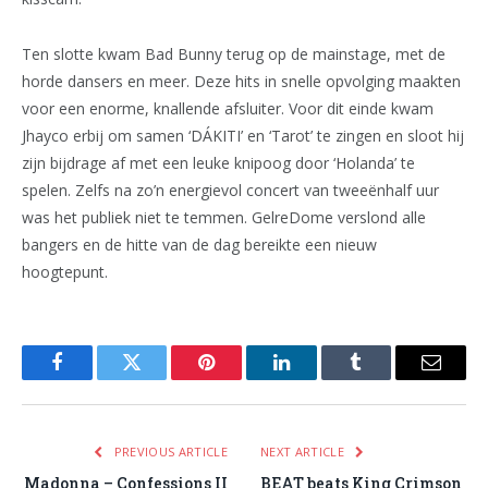
Ten slotte kwam Bad Bunny terug op de mainstage, met de
horde dansers en meer. Deze hits in snelle opvolging maakten
voor een enorme, knallende afsluiter. Voor dit einde kwam
Jhayco erbij om samen ‘DÁKITI’ en ‘Tarot’ te zingen en sloot hij
zijn bijdrage af met een leuke knipoog door ‘Holanda’ te
spelen. Zelfs na zo’n energievol concert van tweeënhalf uur
was het publiek niet te temmen. GelreDome verslond alle
bangers en de hitte van de dag bereikte een nieuw
hoogtepunt.
Facebook
Twitter
Pinterest
LinkedIn
Tumblr
Email
PREVIOUS ARTICLE
NEXT ARTICLE
Madonna – Confessions II
BEAT beats King Crimson