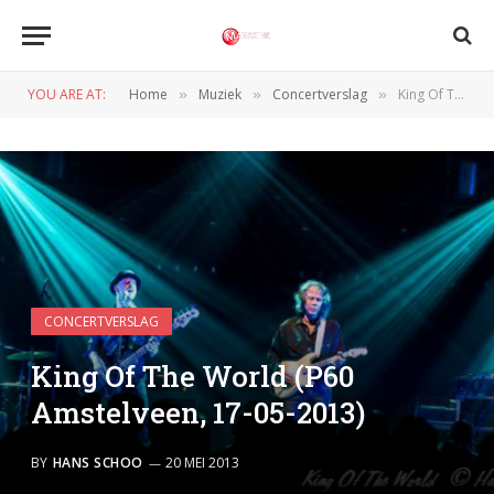
YOU ARE AT:
Home
Muziek
Concertverslag
King Of The World (P60 Amstelveen, 17-05-2013)
»
»
»
CONCERTVERSLAG
King Of The World (P60
Amstelveen, 17-05-2013)
BY
HANS SCHOO
20 MEI 2013