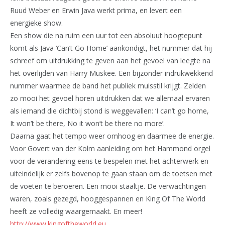
Ruud Weber en Erwin Java werkt prima, en levert een
energieke show.
Een show die na ruim een uur tot een absoluut hoogtepunt
komt als Java ‘Can’t Go Home’ aankondigt, het nummer dat hij
schreef om uitdrukking te geven aan het gevoel van leegte na
het overlijden van Harry Muskee. Een bijzonder indrukwekkend
nummer waarmee de band het publiek muisstil krijgt. Zelden
zo mooi het gevoel horen uitdrukken dat we allemaal ervaren
als iemand die dichtbij stond is weggevallen: ‘I can’t go home,
It won’t be there, No it won’t be there no more’.
Daarna gaat het tempo weer omhoog en daarmee de energie.
Voor Govert van der Kolm aanleiding om het Hammond orgel
voor de verandering eens te bespelen met het achterwerk en
uiteindelijk er zelfs bovenop te gaan staan om de toetsen met
de voeten te beroeren. Een mooi staaltje. De verwachtingen
waren, zoals gezegd, hooggespannen en King Of The World
heeft ze volledig waargemaakt. En meer!
http://www.kingoftheworld.eu