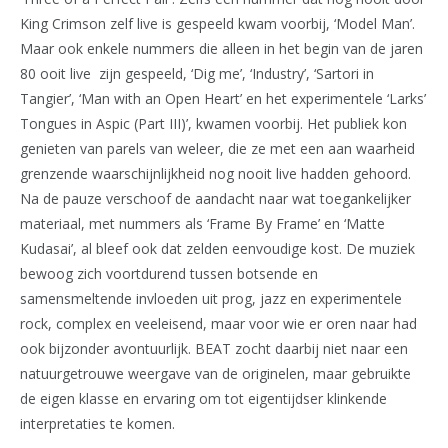
King Crimson zelf live is gespeeld kwam voorbij, ‘Model Man’.
Maar ook enkele nummers die alleen in het begin van de jaren
80 ooit live zijn gespeeld, ‘Dig me’, ‘Industry’, ‘Sartori in
Tangier’, ‘Man with an Open Heart’ en het experimentele ‘Larks’
Tongues in Aspic (Part III)’, kwamen voorbij. Het publiek kon
genieten van parels van weleer, die ze met een aan waarheid
grenzende waarschijnlijkheid nog nooit live hadden gehoord.
Na de pauze verschoof de aandacht naar wat toegankelijker
materiaal, met nummers als ‘Frame By Frame’ en ‘Matte
Kudasai’, al bleef ook dat zelden eenvoudige kost. De muziek
bewoog zich voortdurend tussen botsende en
samensmeltende invloeden uit prog, jazz en experimentele
rock, complex en veeleisend, maar voor wie er oren naar had
ook bijzonder avontuurlijk. BEAT zocht daarbij niet naar een
natuurgetrouwe weergave van de originelen, maar gebruikte
de eigen klasse en ervaring om tot eigentijdser klinkende
interpretaties te komen.