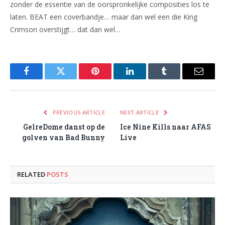
zonder de essentie van de oorspronkelijke composities los te
laten. BEAT een coverbandje… maar dan wel een die King
Crimson overstijgt… dat dan wel…
Facebook
Twitter
Pinterest
LinkedIn
Tumblr
Email
PREVIOUS ARTICLE
NEXT ARTICLE
GelreDome danst op de
Ice Nine Kills naar AFAS
golven van Bad Bunny
Live
RELATED
POSTS