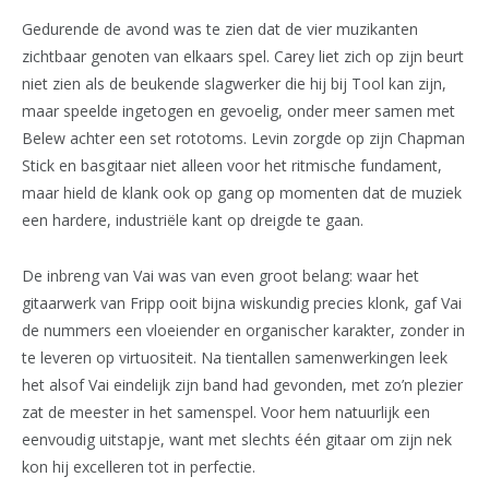
Gedurende de avond was te zien dat de vier muzikanten
zichtbaar genoten van elkaars spel. Carey liet zich op zijn beurt
niet zien als de beukende slagwerker die hij bij Tool kan zijn,
maar speelde ingetogen en gevoelig, onder meer samen met
Belew achter een set rototoms. Levin zorgde op zijn Chapman
Stick en basgitaar niet alleen voor het ritmische fundament,
maar hield de klank ook op gang op momenten dat de muziek
een hardere, industriële kant op dreigde te gaan.
De inbreng van Vai was van even groot belang: waar het
gitaarwerk van Fripp ooit bijna wiskundig precies klonk, gaf Vai
de nummers een vloeiender en organischer karakter, zonder in
te leveren op virtuositeit. Na tientallen samenwerkingen leek
het alsof Vai eindelijk zijn band had gevonden, met zo’n plezier
zat de meester in het samenspel. Voor hem natuurlijk een
eenvoudig uitstapje, want met slechts één gitaar om zijn nek
kon hij excelleren tot in perfectie.