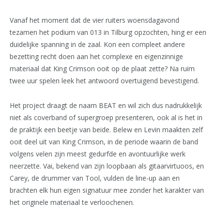
Vanaf het moment dat de vier ruiters woensdagavond
tezamen het podium van 013 in Tilburg opzochten, hing er een
duidelijke spanning in de zaal. Kon een compleet andere
bezetting recht doen aan het complexe en eigenzinnige
materiaal dat King Crimson ooit op de plaat zette? Na ruim
twee uur spelen leek het antwoord overtuigend bevestigend.
Het project draagt de naam BEAT en wil zich dus nadrukkelijk
niet als coverband of supergroep presenteren, ook al is het in
de praktijk een beetje van beide. Belew en Levin maakten zelf
ooit deel uit van King Crimson, in de periode waarin de band
volgens velen zijn meest gedurfde en avontuurlijke werk
neerzette. Vai, bekend van zijn loopbaan als gitaarvirtuoos, en
Carey, de drummer van Tool, vulden de line-up aan en
brachten elk hun eigen signatuur mee zonder het karakter van
het originele materiaal te verloochenen.