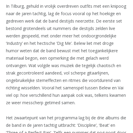
In Tilburg, gehuld in vrolijk overdreven outfits met een knipoog
naar de jaren tachtig, lag de focus vooral op het hoekige en
gedreven werk dat de band destijds neerzette. De eerste set
bestond grotendeels uit nummers die destijds zelden live
werden gespeeld, met onder meer het ondoorgrondelijke
‘Industry’ en het hectische ‘Dig Me’. Belew liet met droge
humor weten dat de band bewust met het toegankelijkere
materiaal begon, een opmerking die met gelach werd
ontvangen. Wat volgde was muziek die tegelijk chaotisch en
strak gecontroleerd aandeed, vol scherpe gitaarlijnen,
ongebruikelijke stemeffecten en ritmes die voortdurend van
richting wisselden. Vooral het samenspel tussen Belew en Vai
viel op: hoe verschillend hun aanpak ook was, telkens kwamen
ze weer messcherp getimed samen.
Het zwaartepunt van het programma lag bij de drie albums die
de band in de jaren tachtig uitbracht: ‘Discipline’, ‘Beat’ en
‘Three of a Perfect Pair’. Zelfs een nummer dat nog nooit door