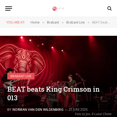
YOU ARE AT:
Home
Brabant
Brabant Live
BEAT beats King Crimson in 013
»
»
»
BRABANT LIVE
BEAT beats King Crimson in
013
BY
NORMAN VAN DEN WILDENBERG
25 JUNI 2026
Foto (c) Jon. R Luini/ Chime