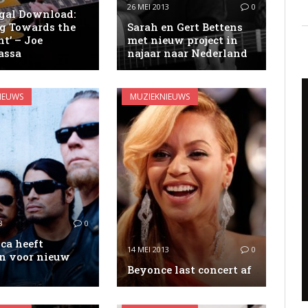
26 MEI 2013
0
egal Download:
ng Towards the
Sarah en Gert Bettens
t’ – Joe
met nieuw project in
assa
najaar naar Nederland
IEUWS
MUZIEKNIEUWS
3
0
ca heeft
14 MEI 2013
0
n voor nieuw
Beyonce last concert af