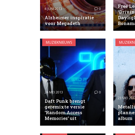
Free L
4 JUNI 2013
0
‘Drivi
Alzheimer inspiratie
Dayligh
voor Megadeth
Bonam
MUZIEKNIEUWS
MUZIEKN
24 MEI 2013
0
23 MEI 201
Daft Punk brengt
geremixte versie
Metalli
‘Random Access
planne
Memories’ uit
album