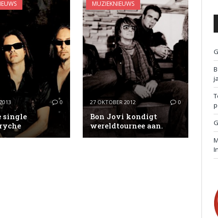
IEUWS
MUZIEKNIEUWS
G
B
j
T
2013
0
27 OKTOBER 2012
0
p
 single
Bon Jovi kondigt
G
ryche
wereldtournee aan.
M
I