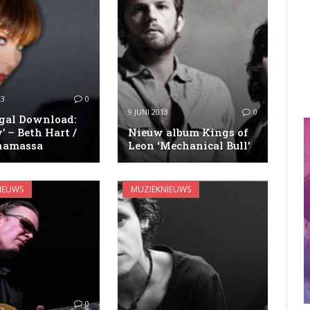
13
0
9 JUNI 2013
0
egal Download:
’ – Beth Hart /
Nieuw album Kings of
namassa
Leon ‘Mechanical Bull’
IEUWS
MUZIEKNIEUWS
3
0