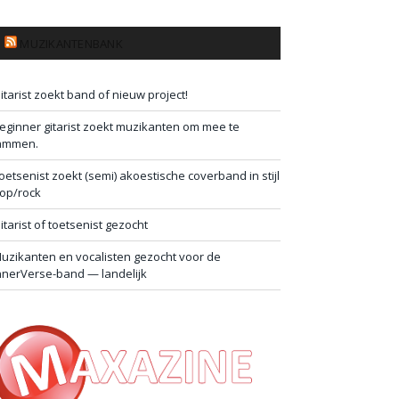
MUZIKANTENBANK
itarist zoekt band of nieuw project!
eginner gitarist zoekt muzikanten om mee te
ammen.
oetsenist zoekt (semi) akoestische coverband in stijl
op/rock
itarist of toetsenist gezocht
uzikanten en vocalisten gezocht voor de
nnerVerse-band — landelijk