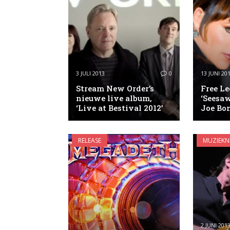
3 JULI 2013
0
13 JUNI 20
Stream New Order’s
Free L
nieuwe live album,
‘Seesaw
‘Live at Bestival 2012’
Joe Bo
RELEASE
MUZIEKN
2 JUNI 201