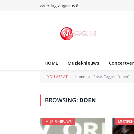
zaterdag, augustus 8
HOME
Muzieknieuws
Concertve
YOU ARE AT:
Home
Posts Tagged "doen"
»
BROWSING:
DOEN
MUZIEKNIEUWS
MUZIEKN