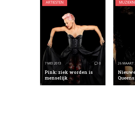
ARTIESTEN
MUZIEKN
7 MEI 2013
0
26 MAART 
Pink: ziek worden is
Nieuwe
menselijk
Queens