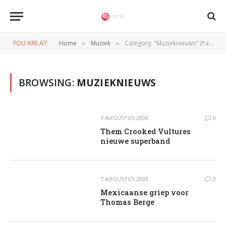
YOU ARE AT:
Home
Muziek
Category: "Muzieknieuws" (Page 1144)
»
»
BROWSING:
MUZIEKNIEUWS
7 AUGUSTUS 2009
0
Them Crooked Vultures
nieuwe superband
7 AUGUSTUS 2009
0
Mexicaanse griep voor
Thomas Berge