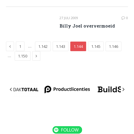
27 JULI 2009
0
Billy Joel oververmoeid
Previous
…
1
1.142
1.143
1.144
1.145
1.146
Next
…
1.150