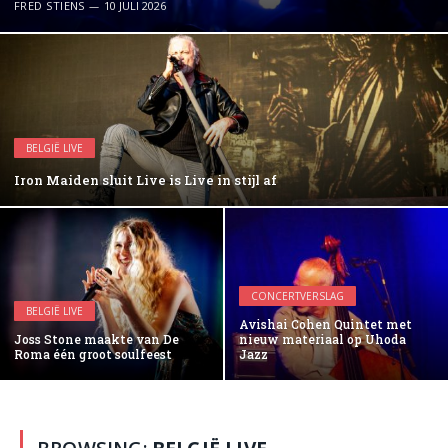
FRED STIENS
10 JULI 2026
BELGIË LIVE
Iron Maiden sluit Live is Live in stijl af
CONCERTVERSLAG
BELGIË LIVE
Avishai Cohen Quintet met
Joss Stone maakte van De
nieuw materiaal op Uhoda
Roma één groot soulfeest
Jazz