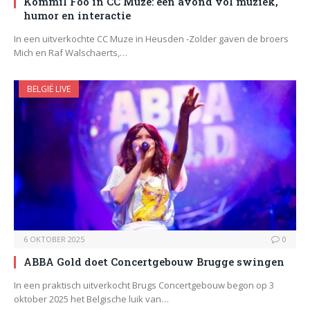
Kommil Foo in CC Muze: een avond vol muziek,
humor en interactie
In een uitverkochte CC Muze in Heusden -Zolder gaven de broers
Mich en Raf Walschaerts,…
BELGIË LIVE
6 OKTOBER 2025
0
ABBA Gold doet Concertgebouw Brugge swingen
In een praktisch uitverkocht Brugs Concertgebouw begon op 3
oktober 2025 het Belgische luik van…