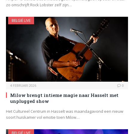
zo omschrijft Rock Lobster zelf zijn…
BELGIË LIVE
4 FEBRUARI 2026
0
Milow brengt intieme magie naar Hasselt met
unplugged show
Het Cultureel Centrum in Hasselt was maandagavond een nieuw
soort huiskamer vol emotie toen Milow…
BELGIË LIVE