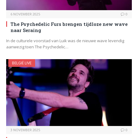
6 NOVEMBER 2025
0
The Psychedelic Furs brengen tijdloze new wave
naar Seraing
In de culturele voorstad van Luik was de nieuwe wave levendig
aanwezig toen The Psychedelic…
BELGIË LIVE
3 NOVEMBER 2025
0