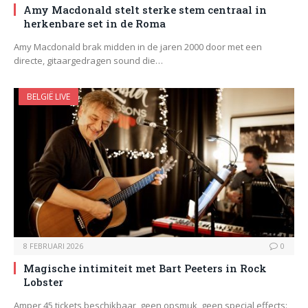
Amy Macdonald stelt sterke stem centraal in
herkenbare set in de Roma
Amy Macdonald brak midden in de jaren 2000 door met een
directe, gitaargedragen sound die…
BELGIË LIVE
8 FEBRUARI 2026
0
Magische intimiteit met Bart Peeters in Rock
Lobster
Amper 45 tickets beschikbaar, geen opsmuk, geen special effects: