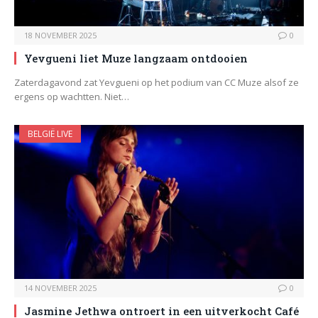
18 NOVEMBER 2025
0
Yevgueni liet Muze langzaam ontdooien
Zaterdagavond zat Yevgueni op het podium van CC Muze alsof ze
ergens op wachtten. Niet…
BELGIË LIVE
14 NOVEMBER 2025
0
Jasmine Jethwa ontroert in een uitverkocht Café