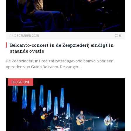
14 DECEMBER 2025
0
Belcanto-concert in de Zeepziederij eindigt in
staande ovatie
De Zeepziederij in Bree zat zaterdagavond bomvol voor een
optreden van Guido Belcanto. De zanger…
BELGIË LIVE