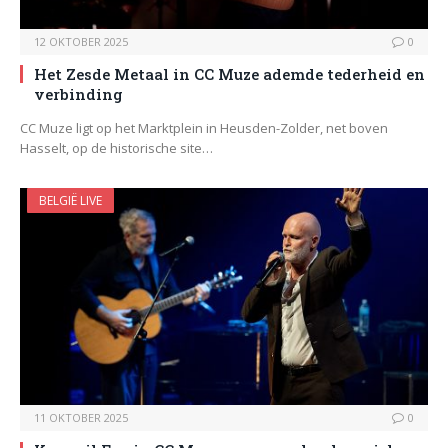
12 OKTOBER 2025
0
Het Zesde Metaal in CC Muze ademde tederheid en
verbinding
CC Muze ligt op het Marktplein in Heusden-Zolder, net boven
Hasselt, op de historische site…
BELGIË LIVE
11 OKTOBER 2025
0