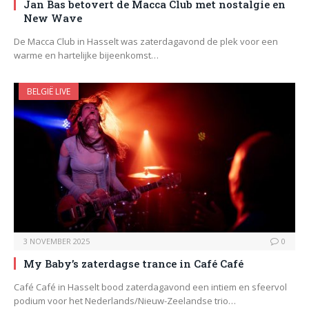
Jan Bas betovert de Macca Club met nostalgie en
New Wave
De Macca Club in Hasselt was zaterdagavond de plek voor een
warme en hartelijke bijeenkomst…
BELGIË LIVE
3 NOVEMBER 2025
0
My Baby’s zaterdagse trance in Café Café
Café Café in Hasselt bood zaterdagavond een intiem en sfeervol
podium voor het Nederlands/Nieuw-Zeelandse trio…