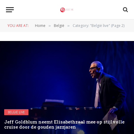
YOU ARE AT:
Home
België
Category: "België live" (Page 2)
»
»
BELGIË LIVE
Jeff Goldblum neemt Elisabethzaal mee op stijlvolle
cruise door de gouden jazzjaren