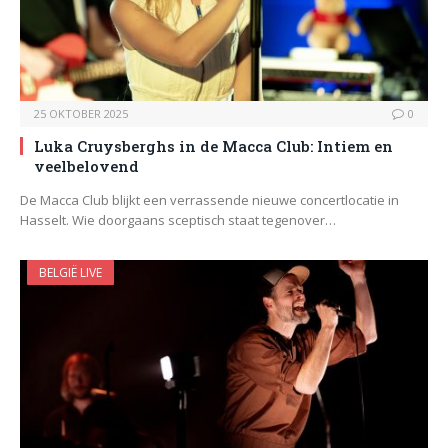
25 OKTOBER 2025
0
Luka Cruysberghs in de Macca Club: Intiem en
veelbelovend
De Macca Club blijkt een verrassende nieuwe concertlocatie in
Hasselt. Wie doorgaans sceptisch staat tegenover…
BELGIË LIVE