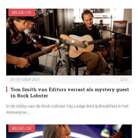
BELGIË LIVE
29 OKTOBER 2025
0
Tom Smith van Editors verrast als mystery guest
in Rock Lobster
In de lobby van de Rock Lobster City Lodge Bed & Breakfast in het
Antwerpse…
BELGIË LIVE