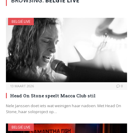
BROWSING:
BELGIË LIVE
BELGIË LIVE
13 MAART 2026
0
Head On Stone speelt Macca Club stil
Nele Janssen doet iets wat weinigen haar nadoen. Met Head On
Stone, haar soloproject op…
BELGIË LIVE