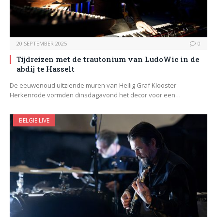
20 SEPTEMBER 2025
0
Tijdreizen met de trautonium van LudoWic in de
abdij te Hasselt
De eeuwenoud uitziende muren van Heilig Graf Klooster
Herkenrode vormden dinsdagavond het decor voor een…
BELGIË LIVE