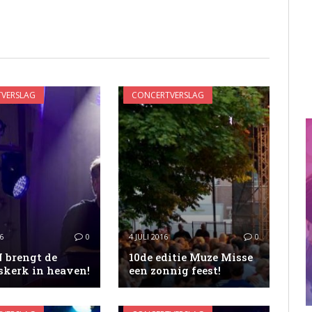
VERSLAG
CONCERTVERSLAG
6
0
4 JULI 2016
0
brengt de
10de editie Muze Misse
skerk in heaven!
een zonnig feest!