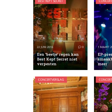
BEST KEPT SECRET
CONCERT
22 JUNI 2016
0
1 MAART 2
Een ‘beetje’ regen kan
EP-pre
Best Kept Secret niet
smaakt
verpesten
meer
CONCERTVERSLAG
CONCERT