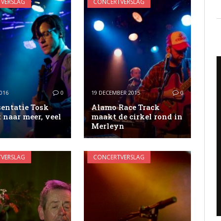
VERSLAG
CONCERTVERSLAG
016
0
19 DECEMBER 2015
0
sentatie Tosk
Alamo Race Track
 naar meer, veel
maakt de cirkel rond in
Merleyn
VERSLAG
CONCERTVERSLAG