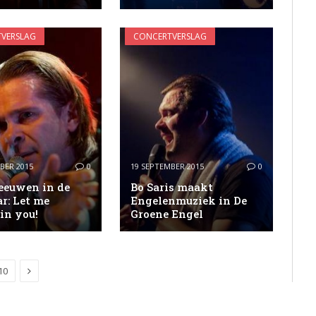
VERSLAG
CONCERTVERSLAG
BER 2015
0
19 SEPTEMBER 2015
0
eeuwen in de
Bo Saris maakt
r: Let me
Engelenmuziek in De
in you!
Groene Engel
Next
10