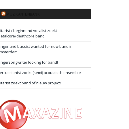
MUZIKANTENBANK
itarist / beginnend vocalist zoekt
etalcore/deathcore band
inger and bassist wanted for new band in
msterdam
ingersongwriter looking for band!
ercussionist zoekt (semi) acoustisch ensemble
itarist zoekt band of nieuw project!