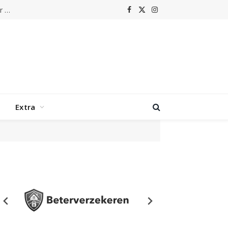
Parels van de Popmuziek: Het verhaal achter Harold Faltermeyer – ‘Axel F’
Facebook
X
Instagram
(Twitter)
Extra