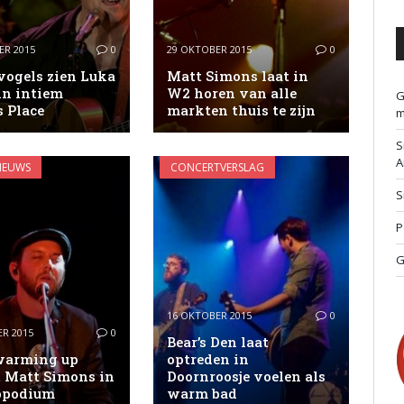
ER 2015
0
29 OKTOBER 2015
0
vogels zien Luka
Matt Simons laat in
in intiem
W2 horen van alle
G
s Place
markten thuis te zijn
m
S
A
IEUWS
CONCERTVERSLAG
S
P
G
16 OKTOBER 2015
0
R 2015
0
Bear’s Den laat
warming up
optreden in
t Matt Simons in
Doornroosje voelen als
ppodium
warm bad