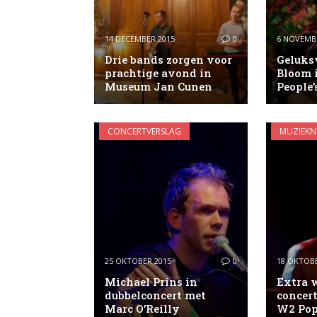
14 DECEMBER 2015
0
6 NOVEMB
Drie bands zorgen voor
Geluks
prachtige avond in
Bloom 
Museum Jan Cunen
People’
CONCERTVERSLAG
MUZIEKN
25 OKTOBER 2015
0
18 OKTOBE
Michael Prins in
Extra 
dubbelconcert met
concer
Marc O’Reilly
W2 Po