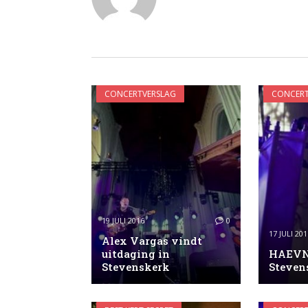
CONCERTVERSLAG
CONCERT
19 JULI 2016
0
17 JULI 201
Alex Vargas vindt
uitdaging in
HAEVN 
Stevenskerk
Steven