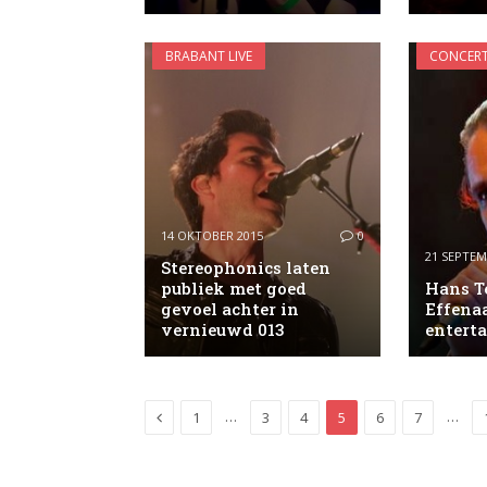
BRABANT LIVE
CONCERT
14 OKTOBER 2015
0
21 SEPTEM
Stereophonics laten
publiek met goed
Hans T
gevoel achter in
Effenaa
vernieuwd 013
enterta
Previous
…
…
1
3
4
5
6
7