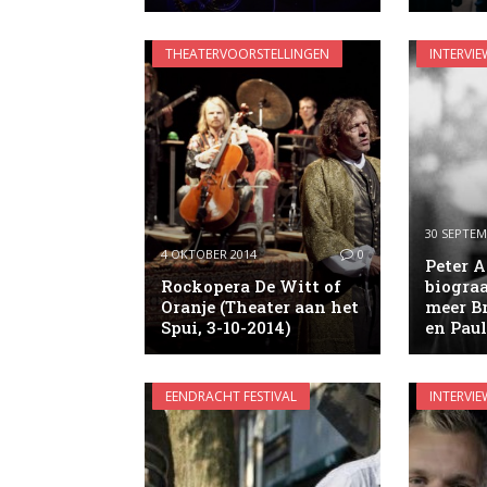
THEATERVOORSTELLINGEN
INTERVIE
30 SEPTEM
4 OKTOBER 2014
0
Peter A
Rockopera De Witt of
biogra
Oranje (Theater aan het
meer B
Spui, 3-10-2014)
en Pau
EENDRACHT FESTIVAL
INTERVIE