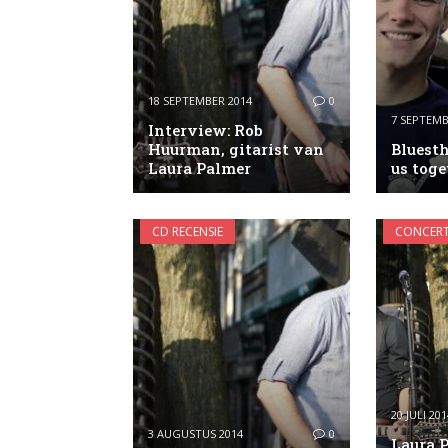
18 SEPTEMBER 2014
0
7 SEPTEMB
Interview: Rob
Huurman, gitarist van
Bluesth
Laura Palmer
us toge
CD RECENSIE
CONCERT
20 JULI 201
3 AUGUSTUS 2014
0
Laura 