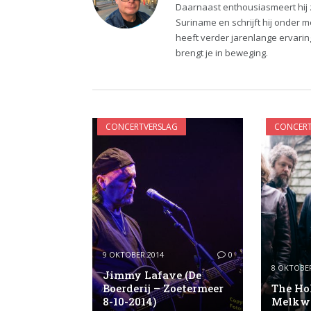
Daarnaast enthousiasmeert hij zi
Suriname en schrijft hij onder 
heeft verder jarenlange ervari
brengt je in beweging.
CONCERTVERSLAG
CONCERT
9 OKTOBER 2014
0
8 OKTOBER
Jimmy Lafave (De
Boerderij – Zoetermeer
The Ho
8-10-2014)
Melkwe