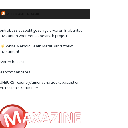
MUZIKANTENBANK
ontrabassist zoekt gezellige ervaren Brabantse
uzikanten voor een akoestisch project
#
White Melodic Death Metal Band zoekt
uzikanten!
rvaren bassist
ezocht: zangeres
UNBURST country/americana zoekt bassist en
ercussionist/drummer