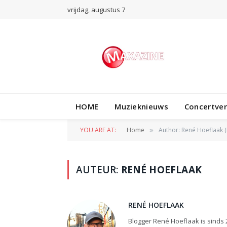
vrijdag, augustus 7
HOME
Muzieknieuws
Concertve
YOU ARE AT:
Home
Author: René Hoeflaak (
»
AUTEUR:
RENÉ HOEFLAAK
RENÉ HOEFLAAK
Blogger René Hoeflaak is sinds 