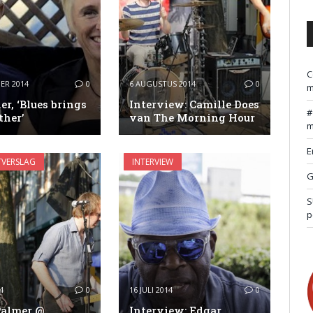
C
ER 2014
0
6 AUGUSTUS 2014
0
m
er, ‘Blues brings
Interview: Camille Does
ther’
van The Morning Hour
m
E
VERSLAG
INTERVIEW
G
S
p
4
0
16 JULI 2014
0
Palmer @
Interview: Edgar