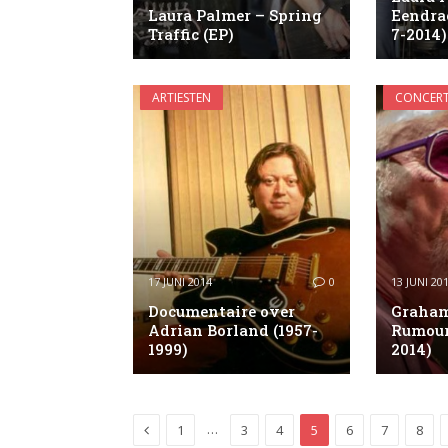
Laura Palmer – Spring
Eendrac
Traffic (EP)
7-2014)
ARTIESTEN
CONCERT
17 JUNI 2014
0
13 JUNI 20
Documentaire over
Graham
Adrian Borland (1957-
Rumour 
1999)
2014)
Previous
…
1
3
4
5
6
7
8