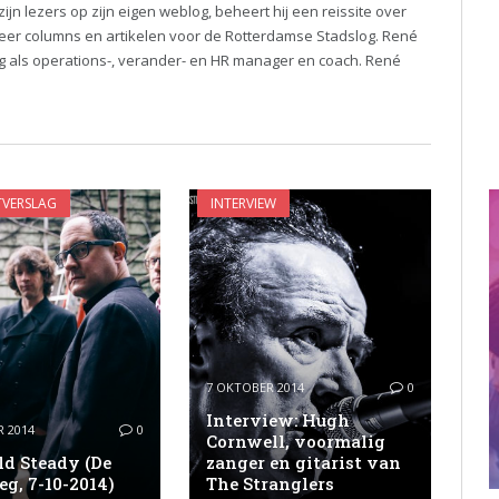
jn lezers op zijn eigen weblog, beheert hij een reissite over
meer columns en artikelen voor de Rotterdamse Stadslog. René
ng als operations-, verander- en HR manager en coach. René
VERSLAG
INTERVIEW
7 OKTOBER 2014
0
Interview: Hugh
 2014
0
Cornwell, voormalig
ld Steady (De
zanger en gitarist van
g, 7-10-2014)
The Stranglers