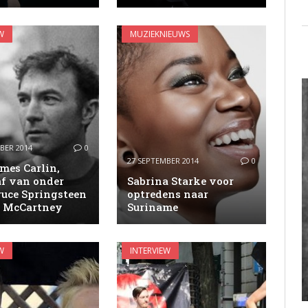
W
MUZIEKNIEUWS
BER 2014
0
27 SEPTEMBER 2014
0
mes Carlin,
af van onder
Sabrina Starke voor
ruce Springsteen
optredens naar
l McCartney
Suriname
W
INTERVIEW