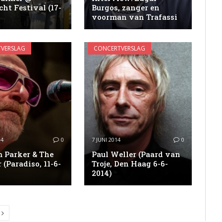
ht Festival (17-
Burgos, zanger en
voorman van Trafassi
VERSLAG
CONCERTVERSLAG
14
0
7 JUNI 2014
0
 Parker & The
Paul Weller (Paard van
(Paradiso, 11-6-
Troje, Den Haag 6-6-
2014)
Next