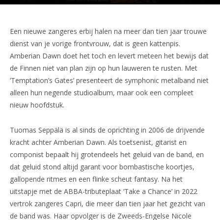
Een nieuwe zangeres erbij halen na meer dan tien jaar trouwe
dienst van je vorige frontvrouw, dat is geen kattenpis.
Amberian Dawn doet het toch en levert meteen het bewijs dat
de Finnen niet van plan zijn op hun lauweren te rusten. Met
‘Temptation’s Gates’ presenteert de symphonic metalband niet
alleen hun negende studioalbum, maar ook een compleet
nieuw hoofdstuk.
Tuomas Seppälä is al sinds de oprichting in 2006 de drijvende
kracht achter Amberian Dawn. Als toetsenist, gitarist en
componist bepaalt hij grotendeels het geluid van de band, en
dat geluid stond altijd garant voor bombastische koortjes,
gallopende ritmes en een flinke scheut fantasy. Na het
uitstapje met de ABBA-tributeplaat ‘Take a Chance’ in 2022
vertrok zangeres Capri, die meer dan tien jaar het gezicht van
de band was. Haar opvolger is de Zweeds-Engelse Nicole