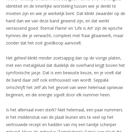
identiteit en de innerlijke worsteling tussen wie je denkt te
moeten zijn en wie je werkelijk bent. Dat klinkt zwaarder op de
hand dan we van deze band gewend zijn, en dat werkt
verrassend goed. ‘Eternal Flame’ en ‘Life is Art’ zijn de epische
hymnes die je verwacht, compleet met fraai gitaarwerk, maar
zonder dat het ooit goedkoop aanvoelt.
Het geheel klinkt minder zoetsappig dan op de vorige platen,
met een metalgeluid dat duidelijk de overhand krijgt boven het
symfonische jasje. Dat is een bewuste keuze, en je voelt dat
de band daar zelf ook enthousiast van wordt. Seppälä
omschrijft het zelf als het gevoel van weer helemaal opnieuw
beginnen, en die energie sijpelt door elk nummer heen.
Is het allemaal even sterk? Niet helemaal, een paar nummers
in het middenstuk van de plaat leunen iets te veel op het
vertrouwde recept en hadden van mij een tandje scherper
gekund. Maar als geheel is ‘Temptation’s Gates’ een plaat die