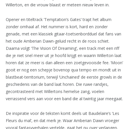
Willerton, en die vrouw blaast er meteen nieuw leven in.
Opener en titeltrack ‘Temptation’s Gates’ trapt het album
zonder omhaal af. Het nummer is kort, hard en zonder
genade, met een klassiek gitaar-toetsenbordduel dat fans van
het oude Amberian Dawn-geluid recht in de roos schiet.
Daarna volgt ‘The Vision Of Dreaming’, een track met een riff
die je niet snel meer uit je hoofd krijgt en waarin Willerton laat
horen dat ze meer is dan alleen een zoetgevooisde fee. ‘Moon’
gooit er nog een schepje bovenop qua tempo en mondt uit in
blastbeat-territorium, terwijl ‘Unchained’ de eerste growls in de
geschiedenis van de band laat horen. Die ruwe randjes,
gecontrasteerd met Willertons hemelse zang, voelen
verrassend vers aan voor een band die al twintig jaar meegaat.
De inspiratie voor de teksten komt deels uit Baudelaire’s ‘Les
Fleurs du mal’, en dat merk je. Waar Amberian Dawn vroeger
vooral fantasyverhalen vertelde, gaat het nu over verlangen,