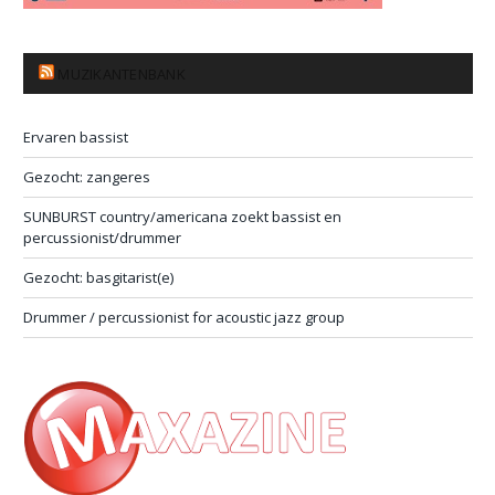
MUZIKANTENBANK
Ervaren bassist
Gezocht: zangeres
SUNBURST country/americana zoekt bassist en
percussionist/drummer
Gezocht: basgitarist(e)
Drummer / percussionist for acoustic jazz group