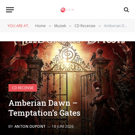
YOU ARE AT:
Home
Muziek
CD Recensie
Amberian Dawn – Temptation’s Gates
»
»
»
CD RECENSIE
Amberian Dawn –
Temptation’s Gates
BY
ANTON DUPONT
18 JUNI 2026