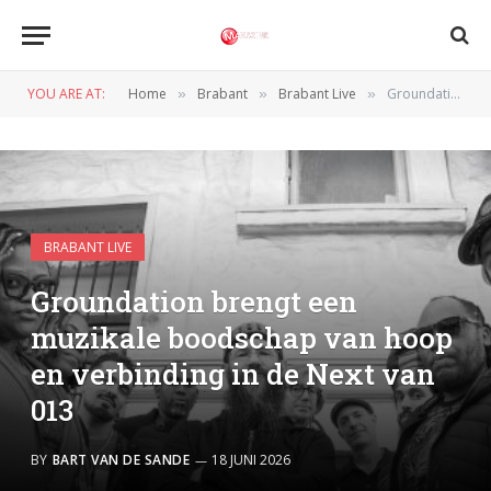
YOU ARE AT:
Home
Brabant
Brabant Live
Groundation brengt een muzikale boodschap van hoop en verbinding in de Next van 013
»
»
»
BRABANT LIVE
Groundation brengt een
muzikale boodschap van hoop
en verbinding in de Next van
013
BY
BART VAN DE SANDE
18 JUNI 2026