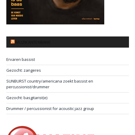
MUZIKANTENBANK
Ervaren bassist
Gezocht: zangeres
SUNBURST country/americana zoekt bassist en
percussionist/drummer
Gezocht: basgitarist(e)
Drummer / percussionist for acoustic jazz group