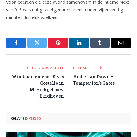
Voor iedereen die deze avond samenkwam in de intieme Next
van 013 was dat gevoel gedurende een uur en vijfenveertig
minuten duidelijk voelbaar.
Facebook
Twitter
Pinterest
LinkedIn
Tumblr
Email
PREVIOUS ARTICLE
NEXT ARTICLE
Win kaarten voor Elvis
Amberian Dawn –
Costello in
Temptation’s Gates
Muziekgebouw
Eindhoven
RELATED
POSTS