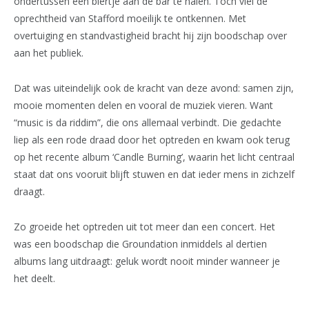
ondertussen een biertje aan de bar te halen. Toch viel de
oprechtheid van Stafford moeilijk te ontkennen. Met
overtuiging en standvastigheid bracht hij zijn boodschap over
aan het publiek.
Dat was uiteindelijk ook de kracht van deze avond: samen zijn,
mooie momenten delen en vooral de muziek vieren. Want
“music is da riddim”, die ons allemaal verbindt. Die gedachte
liep als een rode draad door het optreden en kwam ook terug
op het recente album ‘Candle Burning’, waarin het licht centraal
staat dat ons vooruit blijft stuwen en dat ieder mens in zichzelf
draagt.
Zo groeide het optreden uit tot meer dan een concert. Het
was een boodschap die Groundation inmiddels al dertien
albums lang uitdraagt: geluk wordt nooit minder wanneer je
het deelt.