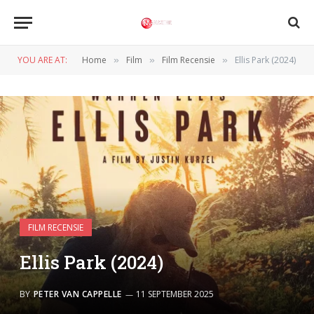
YOU ARE AT:
Home
Film
Film Recensie
Ellis Park (2024)
»
»
»
FILM RECENSIE
Ellis Park (2024)
BY
PETER VAN CAPPELLE
11 SEPTEMBER 2025