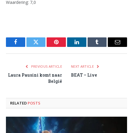
Waardering: 7,0
Facebook
Twitter
Pinterest
LinkedIn
Tumblr
Email
PREVIOUS ARTICLE
NEXT ARTICLE
Laura Pausini komt naar
BEAT – Live
België
RELATED
POSTS