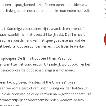
G
tijd een knipoogkomedie zijn én een oprechte heldenreis.
S
r noch de grappen noch de emotionele momenten hun volle
p
iteit. Sommige vechtscènes zijn dynamisch en inventief
haos waarbij men het overzicht kwijtraakt. De film heeft
jke schare aan de hand van het speelgoedarsenaal dat de
t beeld te loodsen zonder hen echt tot leven te wekken.
en oproepen. De film introduceert thema’s rondom
werkt ze niet concreet uit. Uiteindelijk wordt ook hier het
r geintroduceerde boodschap enigszins hol maakt.
jaren tachtig bevat ‘Masters of the Universe’ royaal
l, een welkome gastrol van Dolph Lundgren, de He-Man uit
ne die de toon van de oude cartoon nauwgezet nabootst. Die
 is waarschijnlijk de voornaamste reden waarom de film,
e aarde valt.