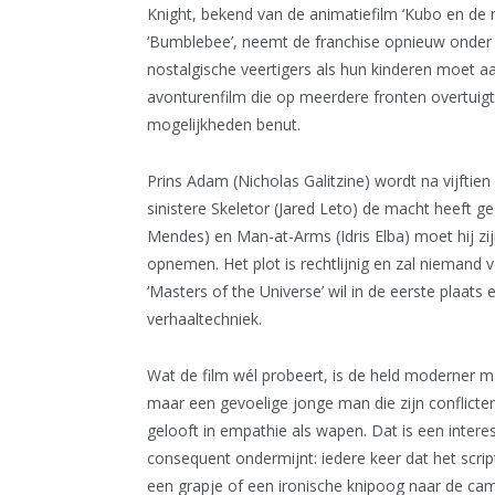
Knight, bekend van de animatiefilm ‘Kubo en de
‘Bumblebee’, neemt de franchise opnieuw onder 
nostalgische veertigers als hun kinderen moet aan
avonturenfilm die op meerdere fronten overtuigt,
mogelijkheden benut.
Prins Adam (Nicholas Galitzine) wordt na vijftien
sinistere Skeletor (Jared Leto) de macht heeft
Mendes) en Man-at-Arms (Idris Elba) moet hij 
opnemen. Het plot is rechtlijnig en zal niemand 
‘Masters of the Universe’ wil in de eerste plaat
verhaaltechniek.
Wat de film wél probeert, is de held moderner 
maar een gevoelige jonge man die zijn conflicten
gelooft in empathie als wapen. Dat is een inter
consequent ondermijnt: iedere keer dat het scri
een grapje of een ironische knipoog naar de camer