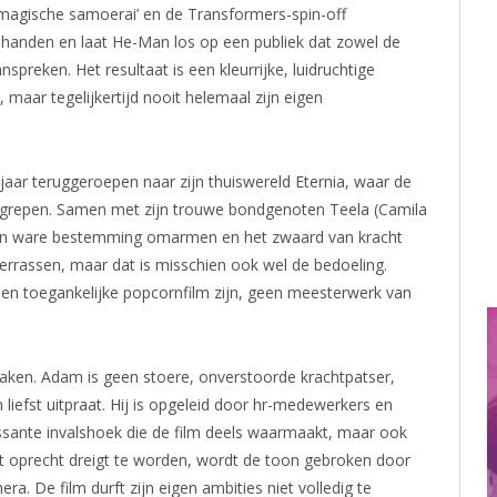
 magische samoerai’ en de Transformers-spin-off
handen en laat He-Man los op een publiek dat zowel de
spreken. Het resultaat is een kleurrijke, luidruchtige
 maar tegelijkertijd nooit helemaal zijn eigen
 jaar teruggeroepen naar zijn thuiswereld Eternia, waar de
 gegrepen. Samen met zijn trouwe bondgenoten Teela (Camila
zijn ware bestemming omarmen en het zwaard van kracht
verrassen, maar dat is misschien ook wel de bedoeling.
s een toegankelijke popcornfilm zijn, geen meesterwerk van
maken. Adam is geen stoere, onverstoorde krachtpatser,
 liefst uitpraat. Hij is opgeleid door hr-medewerkers en
essante invalshoek die de film deels waarmaakt, maar ook
pt oprecht dreigt te worden, wordt de toon gebroken door
a. De film durft zijn eigen ambities niet volledig te