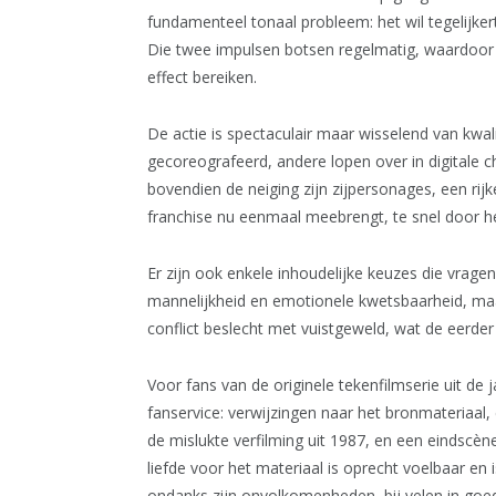
fundamenteel tonaal probleem: het wil tegelijker
Die twee impulsen botsen regelmatig, waardoo
effect bereiken.
De actie is spectaculair maar wisselend van kwal
gecoreografeerd, andere lopen over in digitale c
bovendien de neiging zijn zijpersonages, een ri
franchise nu eenmaal meebrengt, te snel door he
Er zijn ook enkele inhoudelijke keuzes die vrag
mannelijkheid en emotionele kwetsbaarheid, maar 
conflict beslecht met vuistgeweld, wat de eerde
Voor fans van de originele tekenfilmserie uit de 
fanservice: verwijzingen naar het bronmateriaa
de mislukte verfilming uit 1987, en een eindscè
liefde voor het materiaal is oprecht voelbaar en
ondanks zijn onvolkomenheden, bij velen in goed