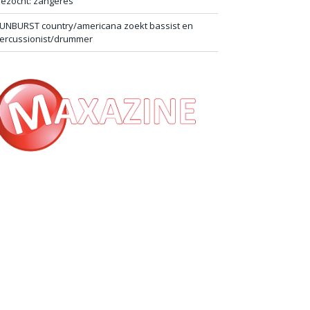
ezocht: zangeres
UNBURST country/americana zoekt bassist en
ercussionist/drummer