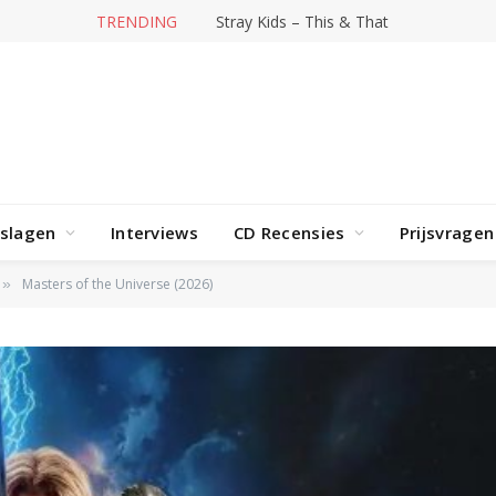
TRENDING
Stray Kids – This & That
rslagen
Interviews
CD Recensies
Prijsvragen
Masters of the Universe (2026)
»