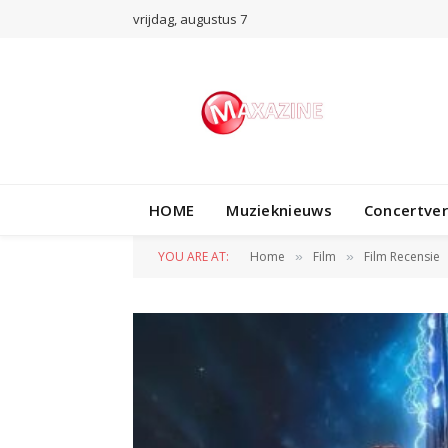
vrijdag, augustus 7
HOME
Muzieknieuws
Concertve
YOU ARE AT:
Home
Film
Film Recensie
»
»