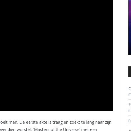
C
m
m
E
oelt men. De eerste akte is traag en zoekt te lang naar zijn
vendien worstelt ‘Masters of the Universe’ met een