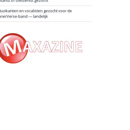
itarist of toetsenist gezocht
uzikanten en vocalisten gezocht voor de
nnerVerse-band — landelijk