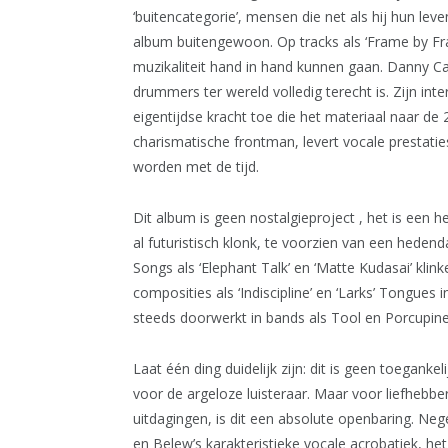
‘buitencategorie’, mensen die net als hij hun lev
album buitengewoon. Op tracks als ‘Frame by Fram
muzikaliteit hand in hand kunnen gaan. Danny Car
drummers ter wereld volledig terecht is. Zijn int
eigentijdse kracht toe die het materiaal naar de 
charismatische frontman, levert vocale prestat
worden met de tijd.
Dit album is geen nostalgieproject , het is een 
al futuristisch klonk, te voorzien van een heden
Songs als ‘Elephant Talk’ en ‘Matte Kudasai’ klin
composities als ‘Indiscipline’ en ‘Larks’ Tongues
steeds doorwerkt in bands als Tool en Porcupine
Laat één ding duidelijk zijn: dit is geen toeganke
voor de argeloze luisteraar. Maar voor liefhebbe
uitdagingen, is dit een absolute openbaring. Nege
en Belew’s karakteristieke vocale acrobatiek, het