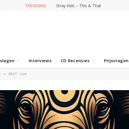
TRENDING
Hit-producer William Orbit overleden
rslagen
Interviews
CD Recensies
Prijsvragen
e
BEAT – Live
»