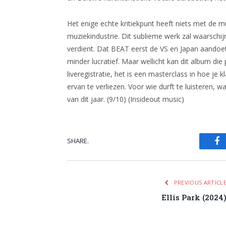
Het enige echte kritiekpunt heeft niets met de mu
muziekindustrie. Dit sublieme werk zal waarschij
verdient. Dat BEAT eerst de VS en Japan aandoet i
minder lucratief. Maar wellicht kan dit album die
liveregistratie, het is een masterclass in hoe je 
ervan te verliezen. Voor wie durft te luisteren,
van dit jaar. (9/10) (Insideout music)
SHARE.
Fa
PREVIOUS ARTICL
Ellis Park (2024