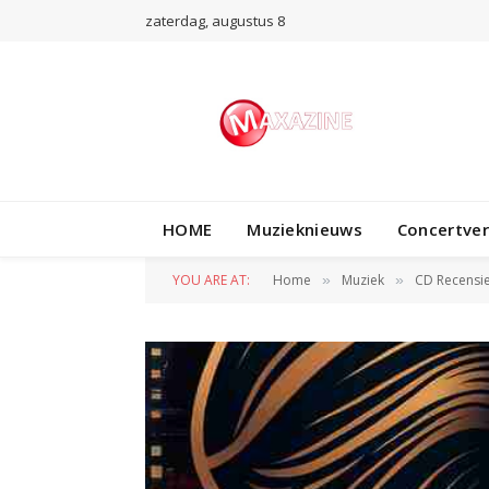
zaterdag, augustus 8
HOME
Muzieknieuws
Concertve
YOU ARE AT:
Home
Muziek
CD Recensi
»
»