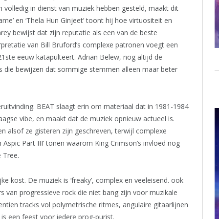
en volledig in dienst van muziek hebben gesteld, maakt dit
e’ en ‘Thela Hun Ginjeet’ toont hij hoe virtuositeit en
ey bewijst dat zijn reputatie als een van de beste
erpretatie van Bill Bruford’s complexe patronen voegt een
21ste eeuw katapulteert. Adrian Belew, nog altijd de
ies die bewijzen dat sommige stemmen alleen maar beter
heruitvinding. BEAT slaagt erin om materiaal dat in 1981-1984
daagse vibe, en maakt dat de muziek opnieuw actueel is.
ken alsof ze gisteren zijn geschreven, terwijl complexe
 in Aspic Part III’ tonen waarom King Crimson’s invloed nog
 Tree.
lijke kost. De muziek is ‘freaky’, complex en veeleisend. ook
rs van progressieve rock die niet bang zijn voor muzikale
ntien tracks vol polymetrische ritmes, angulaire gitaarlijnen
 is een feest voor iedere prog-purist.