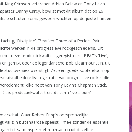
it King Crimson-veteranen Adrian Belew en Tony Levin,
chtpatser Danny Carey, bewijst met dit album dat op 26
ikale schatten soms gewoon wachten op de juiste handen
chtig, ‘Discipline’, ‘Beat’ en ‘Three of a Perfect Pair’
ichte werken in de progressieve rockgeschiedenis. Dit
n met deze productiekwaliteit geregistreerd. BEAT’s ‘Live’,
 en gemixt door de legendarische Bob Clearmountain, tilt
le studioversies overstijgt. Zet een goede koptelefoon op
 kristalheldere liveregistratie van progressive rock is die
agwerkelement, elke noot van Tony Levin’s Chapman Stick,
Dit is productiekwaliteit die de term ‘live-album’
overschat. Waar Robert Fripp’s oorspronkelijke
t Vai zijn buitenaardse speelstijl mee zonder de essentie
mogen tot samenspel met muzikanten uit dezelfde