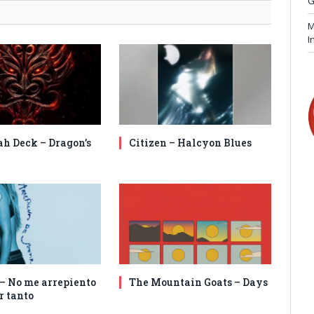
G
M
I
ah Deck – Dragon’s
Citizen – Halcyon Blues
 – No me arrepiento
The Mountain Goats – Days
r tanto