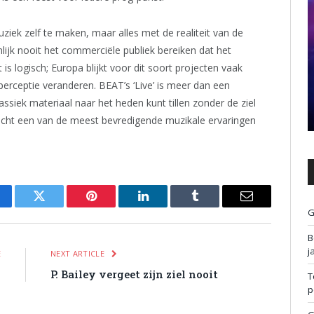
ziek zelf te maken, maar alles met de realiteit van de
nlijk nooit het commerciële publiek bereiken dat het
s logisch; Europa blijkt voor dit soort projecten vaak
 perceptie veranderen. BEAT’s ‘Live’ is meer dan een
klassiek materiaal naar het heden kunt tillen zonder de ziel
 wacht een van de meest bevredigende muzikale ervaringen
cebook
Twitter
Pinterest
LinkedIn
Tumblr
Email
G
B
j
E
NEXT ARTICLE
)
P. Bailey vergeet zijn ziel nooit
T
p