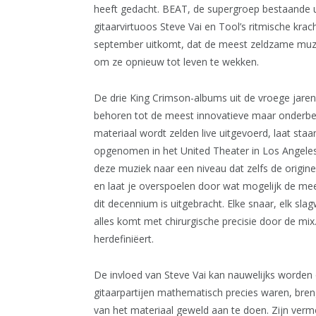
heeft gedacht. BEAT, de supergroep bestaande u
gitaarvirtuoos Steve Vai en Tool’s ritmische kra
september uitkomt, dat de meest zeldzame muz
om ze opnieuw tot leven te wekken.
De drie King Crimson-albums uit de vroege jaren ta
behoren tot de meest innovatieve maar onderbel
materiaal wordt zelden live uitgevoerd, laat staa
opgenomen in het United Theater in Los Angeles
deze muziek naar een niveau dat zelfs de origine
en laat je overspoelen door wat mogelijk de meest
dit decennium is uitgebracht. Elke snaar, elk sl
alles komt met chirurgische precisie door de mix. 
herdefiniëert.
De invloed van Steve Vai kan nauwelijks worden 
gitaarpartijen mathematisch precies waren, breng
van het materiaal geweld aan te doen. Zijn ver