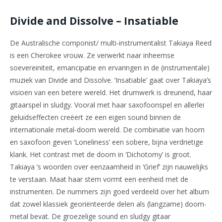
Divide and Dissolve – Insatiable
De Australische componist/ multi-instrumentalist Takiaya Reed
is een Cherokee vrouw. Ze verwerkt naar inheemse
soevereiniteit, emancipatie en ervaringen in de (instrumentale)
muziek van Divide and Dissolve. ‘Insatiable’ gaat over Takiaya’s
visioen van een betere wereld. Het drumwerk is dreunend, haar
gitaarspel in sludgy. Vooral met haar saxofoonspel en allerlei
geluidseffecten creëert ze een eigen sound binnen de
internationale metal-doom wereld. De combinatie van hoorn
en saxofoon geven ‘Loneliness’ een sobere, bijna verdrietige
klank. Het contrast met de doom in ‘Dichotomy’ is groot.
Takiaya ’s woorden over eenzaamheid in ‘Grief’ zijn nauwelijks
te verstaan. Maat haar stem vormt een eenheid met de
instrumenten. De nummers zijn goed verdeeld over het album
dat zowel klassiek georiënteerde delen als (langzame) doom-
metal bevat. De groezelige sound en sludgy gitaar