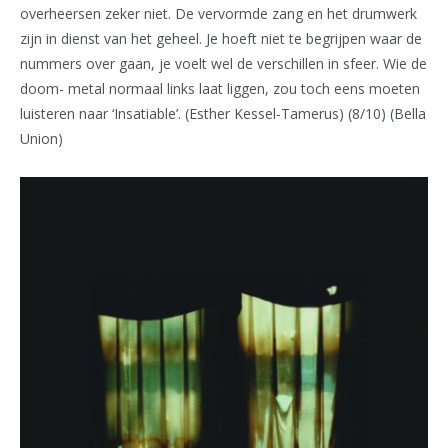
overheersen zeker niet. De vervormde zang en het drumwerk
zijn in dienst van het geheel. Je hoeft niet te begrijpen waar de
nummers over gaan, je voelt wel de verschillen in sfeer. Wie de
doom- metal normaal links laat liggen, zou toch eens moeten
luisteren naar ‘Insatiable’. (Esther Kessel-Tamerus) (8/10) (Bella
Union)