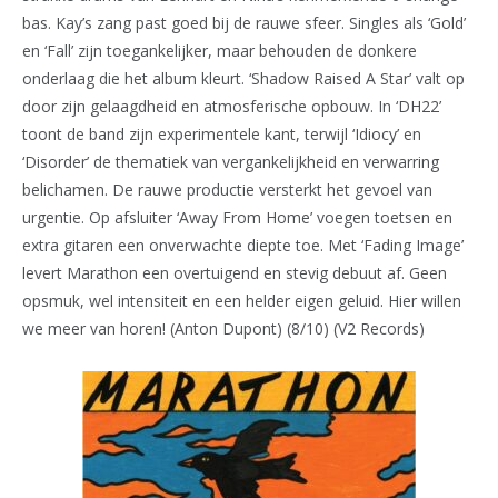
bas. Kay’s zang past goed bij de rauwe sfeer. Singles als ‘Gold’
en ‘Fall’ zijn toegankelijker, maar behouden de donkere
onderlaag die het album kleurt. ‘Shadow Raised A Star’ valt op
door zijn gelaagdheid en atmosferische opbouw. In ‘DH22’
toont de band zijn experimentele kant, terwijl ‘Idiocy’ en
‘Disorder’ de thematiek van vergankelijkheid en verwarring
belichamen. De rauwe productie versterkt het gevoel van
urgentie. Op afsluiter ‘Away From Home’ voegen toetsen en
extra gitaren een onverwachte diepte toe. Met ‘Fading Image’
levert Marathon een overtuigend en stevig debuut af. Geen
opsmuk, wel intensiteit en een helder eigen geluid. Hier willen
we meer van horen! (Anton Dupont) (8/10) (V2 Records)