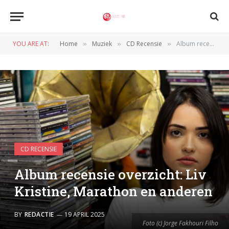
YOU ARE AT:
Home
Muziek
CD Recensie
Album recensie overzicht: Liv Kristine, Marathon en anderen
»
»
»
CD RECENSIE
Album recensie overzicht: Liv
Kristine, Marathon en anderen
BY
REDACTIE
19 APRIL 2025
Foto (c) Jorge Fakhouri Filho