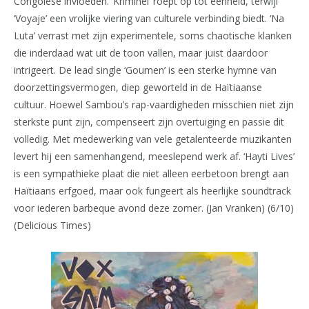
Congolese invloeden. ‘Kriminèl’ roept op tot eenheid, terwijl
‘Voyaje’ een vrolijke viering van culturele verbinding biedt. ‘Na
Luta’ verrast met zijn experimentele, soms chaotische klanken
die inderdaad wat uit de toon vallen, maar juist daardoor
intrigeert. De lead single ‘Goumen’ is een sterke hymne van
doorzettingsvermogen, diep geworteld in de Haïtiaanse
cultuur. Hoewel Sambou’s rap-vaardigheden misschien niet zijn
sterkste punt zijn, compenseert zijn overtuiging en passie dit
volledig. Met medewerking van vele getalenteerde muzikanten
levert hij een samenhangend, meeslepend werk af. ‘Hayti Lives’
is een sympathieke plaat die niet alleen eerbetoon brengt aan
Haïtiaans erfgoed, maar ook fungeert als heerlijke soundtrack
voor iederen barbeque avond deze zomer. (Jan Vranken) (6/10)
(Delicious Times)