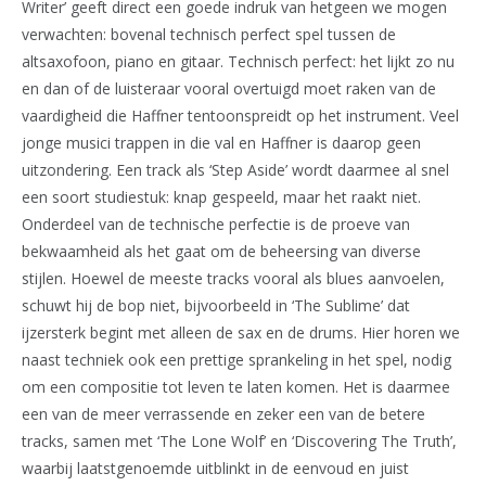
Writer’ geeft direct een goede indruk van hetgeen we mogen
verwachten: bovenal technisch perfect spel tussen de
altsaxofoon, piano en gitaar. Technisch perfect: het lijkt zo nu
en dan of de luisteraar vooral overtuigd moet raken van de
vaardigheid die Haffner tentoonspreidt op het instrument. Veel
jonge musici trappen in die val en Haffner is daarop geen
uitzondering. Een track als ‘Step Aside’ wordt daarmee al snel
een soort studiestuk: knap gespeeld, maar het raakt niet.
Onderdeel van de technische perfectie is de proeve van
bekwaamheid als het gaat om de beheersing van diverse
stijlen. Hoewel de meeste tracks vooral als blues aanvoelen,
schuwt hij de bop niet, bijvoorbeeld in ‘The Sublime’ dat
ijzersterk begint met alleen de sax en de drums. Hier horen we
naast techniek ook een prettige sprankeling in het spel, nodig
om een compositie tot leven te laten komen. Het is daarmee
een van de meer verrassende en zeker een van de betere
tracks, samen met ‘The Lone Wolf’ en ‘Discovering The Truth’,
waarbij laatstgenoemde uitblinkt in de eenvoud en juist