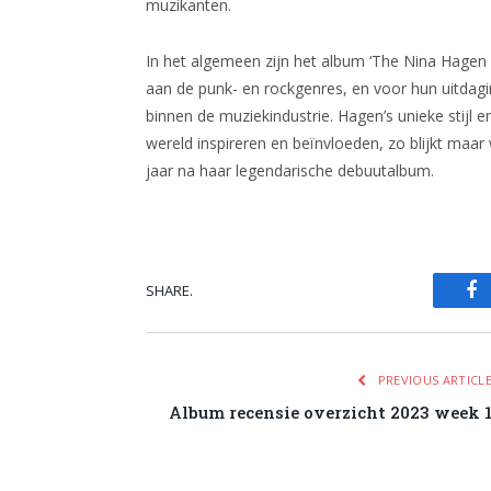
muzikanten.
In het algemeen zijn het album ‘The Nina Hagen 
aan de punk- en rockgenres, en voor hun uitdagi
binnen de muziekindustrie. Hagen’s unieke stijl 
wereld inspireren en beïnvloeden, zo blijkt maa
jaar na haar legendarische debuutalbum.
SHARE.
Fa
PREVIOUS ARTICL
Album recensie overzicht 2023 week 