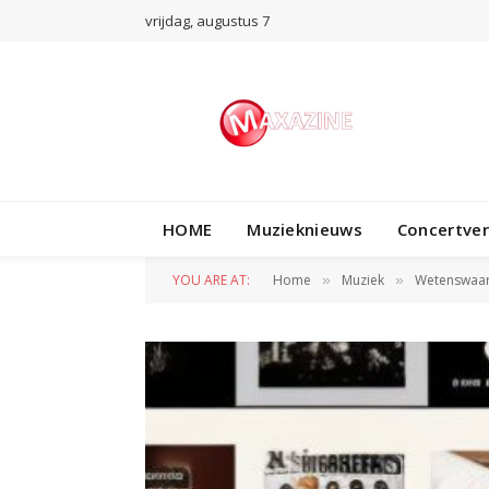
vrijdag, augustus 7
HOME
Muzieknieuws
Concertve
YOU ARE AT:
Home
Muziek
Wetenswaa
»
»