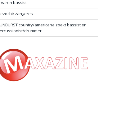
rvaren bassist
ezocht: zangeres
UNBURST country/americana zoekt bassist en
ercussionist/drummer