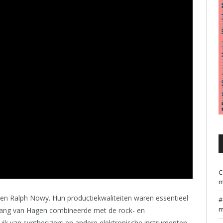
C
m
n Ralph Nowy. Hun productiekwaliteiten waren essentieel
m
 zang van Hagen combineerde met de rock- en
uik van synthesizers en andere elektronische instrumenten