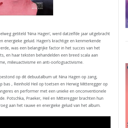
weg getiteld ‘Nina Hagen’, werd datzelfde jaar uitgebracht
en energieke geluid. Hagen’s krachtige en kenmerkende
rde, was een belangrijke factor in het succes van het
uits, en haar teksten behandelden een breed scala aan
me, milieuactivisme en anti-oorlogsactivisme.
bestond op dit debuutalbum uit Nina Hagen op zang,
p bas , Reinhold Heil op toetsen en Herwig Mitteregger op
zangeres en performer met een unieke en onconventionele
de. Potschka, Praeker, Heil en Mitteregger brachten hun
jdroeg aan het rauwe en energieke geluid van het album.