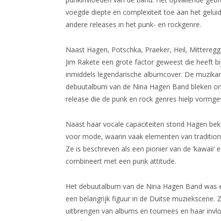
voegde diepte en complexiteit toe aan het gelui
andere releases in het punk- en rockgenre.
Naast Hagen, Potschka, Praeker, Heil, Mitteregg
Jim Rakete een grote factor geweest die heeft b
inmiddels legendarische albumcover. De muzikan
debuutalbum van de Nina Hagen Band bleken onde
release die de punk en rock genres hielp vormge
Naast haar vocale capaciteiten stond Hagen be
voor mode, waarin vaak elementen van tradition
Ze is beschreven als een pionier van de ‘kawaii’
combineert met een punk attitude.
Het debuutalbum van de Nina Hagen Band was ee
een belangrijk figuur in de Duitse muziekscene.
uitbrengen van albums en tournees en haar invlo