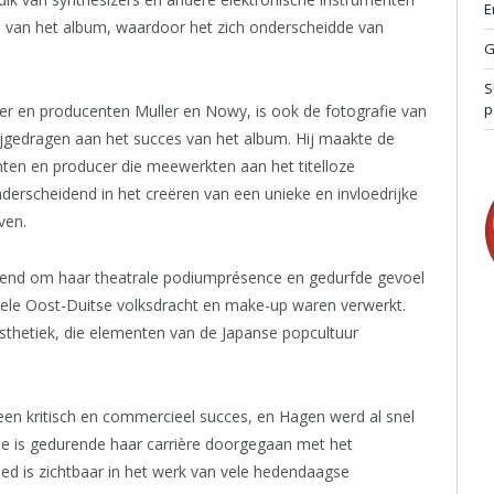
E
d van het album, waardoor het zich onderscheidde van
G
S
p
er en producenten Muller en Nowy, is ook de fotografie van
ijgedragen aan het succes van het album. Hij maakte de
ten en producer die meewerkten aan het titelloze
rscheidend in het creëren van een unieke en invloedrijke
ven.
kend om haar theatrale podiumprésence en gedurfde gevoel
ele Oost-Duitse volksdracht en make-up waren verwerkt.
 esthetiek, die elementen van de Japanse popcultuur
n kritisch en commercieel succes, en Hagen werd al snel
 Ze is gedurende haar carrière doorgegaan met het
ed is zichtbaar in het werk van vele hedendaagse