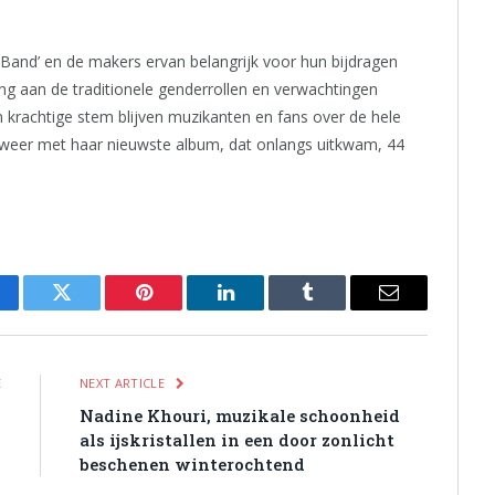
Band’ en de makers ervan belangrijk voor hun bijdragen
ng aan de traditionele genderrollen en verwachtingen
en krachtige stem blijven muzikanten en fans over de hele
r weer met haar nieuwste album, dat onlangs uitkwam, 44
cebook
Twitter
Pinterest
LinkedIn
Tumblr
Email
E
NEXT ARTICLE
1
Nadine Khouri, muzikale schoonheid
als ijskristallen in een door zonlicht
beschenen winterochtend