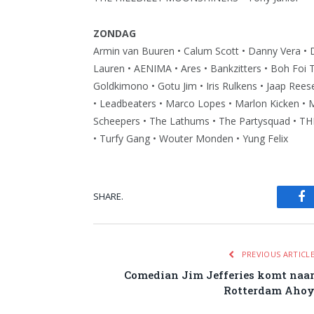
ZONDAG
Armin van Buuren • Calum Scott • Danny Vera •
Lauren • AENIMA • Ares • Bankzitters • Boh Foi 
Goldkimono • Gotu Jim • Iris Rulkens • Jaap Rees
• Leadbeaters • Marco Lopes • Marlon Kicken • 
Scheepers • The Lathums • The Partysquad • TH
• Turfy Gang • Wouter Monden • Yung Felix
SHARE.
Fa
PREVIOUS ARTICL
Comedian Jim Jefferies komt naa
Rotterdam Aho