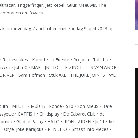
thazar, Triggerfinger, Jett Rebel, Guus Meeuwis, The
emptation en Kovacs.
voor vrijdag 7 april tot en met zondag 9 april 2023 op
 Rattlesnakes • Katnuf • La Fuente • Rotjoch • Tabitha •
! • Irwan • John C • MARTIJN FISCHER ZINGT HITS VAN ANDRÉ
EDRIVER • Sam Hofman • Stuk XXL • THE JUKE JOINTS • WE
outh • MEUTE • Mula B • Rondé • S10 • Son Mieux • Bare
syette • CATFISH • Childsplay • De Cabaret Club • de
oreira • Gladde Paling • HATO • IRON LAIDEN • Jiri11 • Mr
k • Orgel Joke KaraJoke • PENDEJO! • Smash into Pieces •