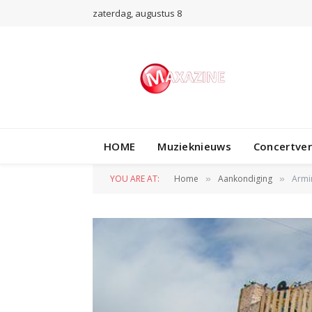
zaterdag, augustus 8
HOME
Muzieknieuws
Concertve
YOU ARE AT:
Home
Aankondiging
Armi
»
»