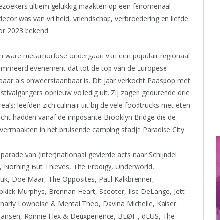
ezoekers ultiem gelukkig maakten op een fenomenaal
decor was van vrijheid, vriendschap, verbroedering en liefde.
oor 2023 bekend.
 een ware metamorfose ondergaan van een populair regionaal
enommeerd evenement dat tot de top van de Europese
aar als onweerstaanbaar is. Dit jaar verkocht Paaspop met
tivalgangers opnieuw volledig uit. Zij zagen gedurende drie
’s; leefden zich culinair uit bij de vele foodtrucks met eten
zicht hadden vanaf de imposante Brooklyn Bridge die de
 vermaakten in het bruisende camping stadje Paradise City.
rade van (inter)nationaal gevierde acts naar Schijndel
, Nothing But Thieves, The Prodigy, Underworld,
uk, Doe Maar, The Opposites, Paul Kalkbrenner,
opkick Murphys, Brennan Heart, Scooter, Ilse DeLange, Jett
Charly Lownoise & Mental Theo, Davina Michelle, Kaiser
r Jansen, Ronnie Flex & Deuxperience, BLØF , dEUS, The