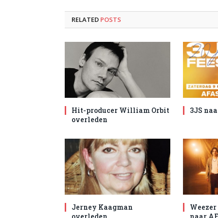
RELATED
POSTS
Hit-producer William Orbit
3JS naa
overleden
Jerney Kaagman
Weezer 
overleden
naar AF