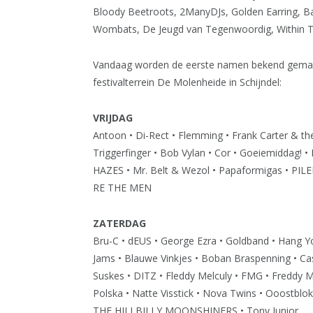
Bloody Beetroots, 2ManyDJs, Golden Earring, Bal
Wombats, De Jeugd van Tegenwoordig, Within T
Vandaag worden de eerste namen bekend gemaakt 
festivalterrein De Molenheide in Schijndel:
VRIJDAG
Antoon • Di-Rect • Flemming • Frank Carter & the
Triggerfinger • Bob Vylan • Cor • Goeiemiddag
HAZES • Mr. Belt & Wezol • Papaformigas • PIL
RE THE MEN
ZATERDAG
Bru-C • dEUS • George Ezra • Goldband • Hang Y
Jams • Blauwe Vinkjes • Boban Braspenning • Cas
Suskes • DITZ • Fleddy Melculy • FMG • Freddy M
Polska • Natte Visstick • Nova Twins • Ooostblo
THE HILLBILLY MOONSHINERS • Tony Junior