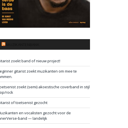
MUZIKANTENBANK
itarist zoekt band of nieuw project!
eginner gitarist zoekt muzikanten om mee te
ammen.
oetsenist zoekt (semi) akoestische coverband in stijl
op/rock
itarist of toetsenist gezocht
uzikanten en vocalisten gezocht voor de
nnerVerse-band — landelijk