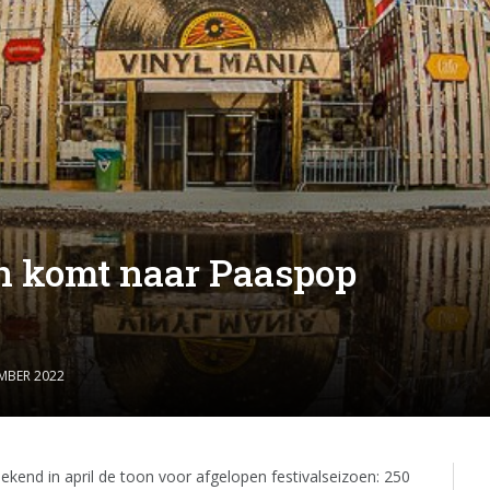
n komt naar Paaspop
MBER 2022
end in april de toon voor afgelopen festivalseizoen: 250