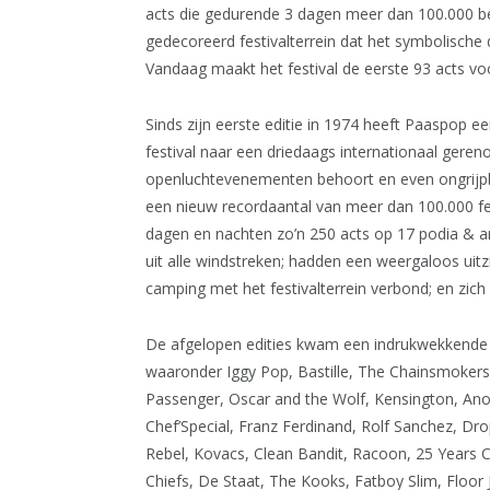
acts die gedurende 3 dagen meer dan 100.000 b
gedecoreerd festivalterrein dat het symbolische 
Vandaag maakt het festival de eerste 93 acts v
Sinds zijn eerste editie in 1974 heeft Paaspop
festival naar een driedaags internationaal ger
openluchtevenementen behoort en even ongrijpb
een nieuw recordaantal van meer dan 100.000 fes
dagen en nachten zo’n 250 acts op 17 podia & area
uit alle windstreken; hadden een weergaloos uit
camping met het festivalterrein verbond; en zich
De afgelopen edities kwam een indrukwekkende pa
waaronder Iggy Pop, Bastille, The Chainsmokers
Passenger, Oscar and the Wolf, Kensington, Ano
Chef’Special, Franz Ferdinand, Rolf Sanchez, Dr
Rebel, Kovacs, Clean Bandit, Racoon, 25 Years 
Chiefs, De Staat, The Kooks, Fatboy Slim, Floo