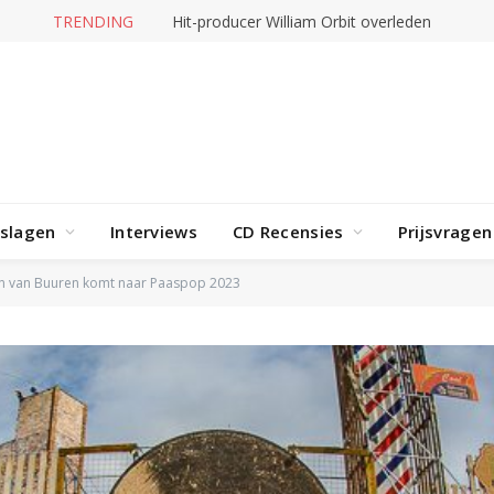
TRENDING
Hit-producer William Orbit overleden
rslagen
Interviews
CD Recensies
Prijsvragen
n van Buuren komt naar Paaspop 2023