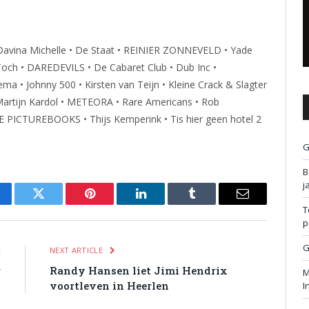
 Davina Michelle • De Staat • REINIER ZONNEVELD • Yade
Toch • DAREDEVILS • De Cabaret Club • Dub Inc •
ema • Johnny 500 • Kirsten van Teijn • Kleine Crack & Slagter
Martijn Kardol • METEORA • Rare Americans • Rob
E PICTUREBOOKS • Thijs Kemperink • Tis hier geen hotel 2
G
B
j
cebook
Twitter
Pinterest
LinkedIn
Tumblr
Email
T
p
G
E
NEXT ARTICLE
r
Randy Hansen liet Jimi Hendrix
M
y
voortleven in Heerlen
I