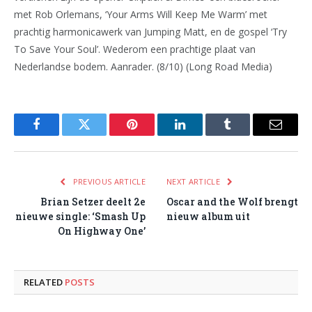
met Rob Orlemans, ‘Your Arms Will Keep Me Warm’ met
prachtig harmonicawerk van Jumping Matt, en de gospel ‘Try
To Save Your Soul’. Wederom een prachtige plaat van
Nederlandse bodem. Aanrader. (8/10) (Long Road Media)
Facebook
Twitter
Pinterest
LinkedIn
Tumblr
Email
PREVIOUS ARTICLE
NEXT ARTICLE
Brian Setzer deelt 2e
Oscar and the Wolf brengt
nieuwe single: ‘Smash Up
nieuw album uit
On Highway One’
RELATED
POSTS