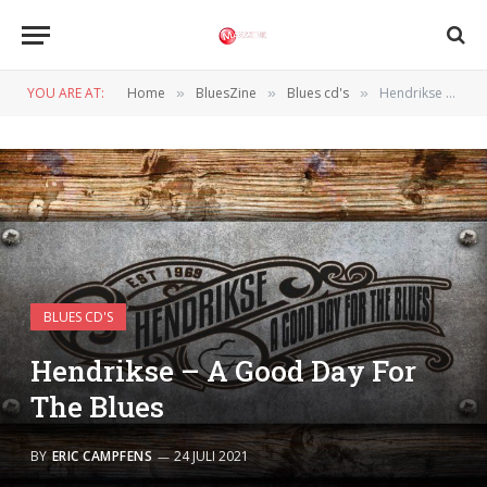
YOU ARE AT:
Home
BluesZine
Blues cd's
Hendrikse – A Good Day For The Blues
»
»
»
BLUES CD'S
Hendrikse – A Good Day For
The Blues
BY
ERIC CAMPFENS
24 JULI 2021