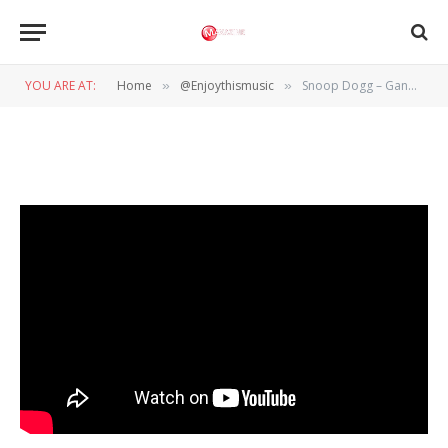
Snoop Dogg – Gang Signs (feat.
Mozzy)
YOU ARE AT:
Home
@Enjoythismusic
Snoop Dogg – Gang Signs (feat. Mozzy)
»
»
BY
WIL WANDER
12 MEI 2021