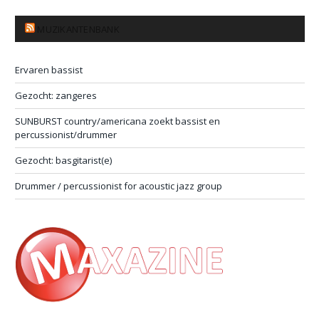
MUZIKANTENBANK
Ervaren bassist
Gezocht: zangeres
SUNBURST country/americana zoekt bassist en
percussionist/drummer
Gezocht: basgitarist(e)
Drummer / percussionist for acoustic jazz group