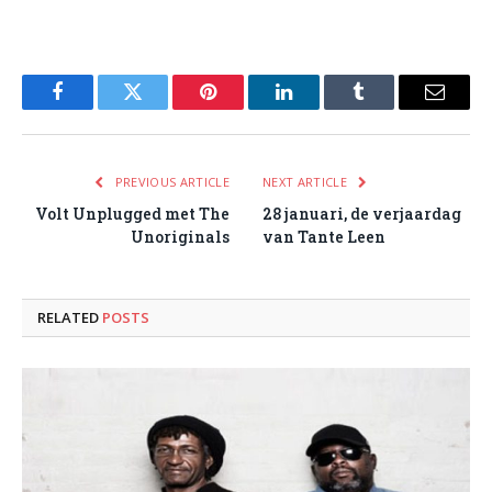
Facebook
Twitter
Pinterest
LinkedIn
Tumblr
Email
PREVIOUS ARTICLE
NEXT ARTICLE
Volt Unplugged met The
28 januari, de verjaardag
Unoriginals
van Tante Leen
RELATED
POSTS