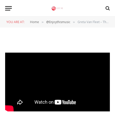
Streak (Live From RCA Studio
A)
YOU ARE AT:
Home
@Enjoythismusic
Greta Van Fleet – The Indigo Streak (Live From RCA Studio A)
»
»
BY
WIL WANDER
28 JANUARI 2024