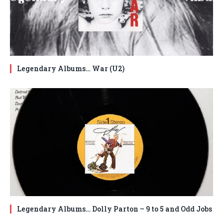
Legendary Albums… War (U2)
Legendary Albums… Dolly Parton – 9 to 5 and Odd Jobs