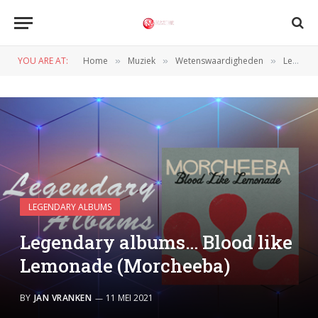
YOU ARE AT:
Home
Muziek
Wetenswaardigheden
Legendary Albums
»
»
»
LEGENDARY ALBUMS
Legendary albums… Blood like
Lemonade (Morcheeba)
BY
JAN VRANKEN
11 MEI 2021