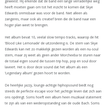
geweest. Hij erkende dat de band een lange verraderlijke weg
heeft moeten gaan om tot het inzicht te komen dat Skye
Edwards onmisbaar was voor de band. Niet alleen als
zangeres, maar ook als creatief brein die de band naar een
hoger plan weet te brengen.
Het album bevat 10, veelal slow tempo tracks, waarop de hit
‘Blood Like Lemonade’ de uitzondering is. De stem van Skye
Edwards kan net zo makkelijk gezien worden als een nu-soul
stem, maar zij weet als geen ander Morcheeba te sturen naar
de totaal eigen sound die tussen trip hop, pop en soul door
laveert. Het is door deze sound dat het album als een
‘Legendary album’ gezien hoort te worden.
De heerlijke jazzy, lounge-achtige hiphopsound biedt nog
steeds de perfecte escape voor het jachtige leven dat zich aan
ons opdringt. Soms hoeft een album heen muzikaal statement
te zijn als van een wederopstanding van de oude Bach. Soms