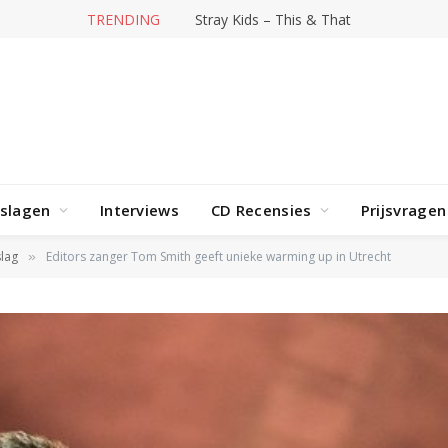
TRENDING
Stray Kids – This & That
rslagen
Interviews
CD Recensies
Prijsvragen
lag
Editors zanger Tom Smith geeft unieke warming up in Utrecht
»