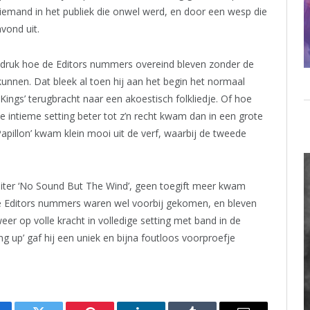
emand in het publiek die onwel werd, en door een wesp die
vond uit.
druk hoe de Editors nummers overeind bleven zonder de
nen. Dat bleek al toen hij aan het begin het normaal
Kings’ terugbracht naar een akoestisch folkliedje. Of hoe
ze intieme setting beter tot z’n recht kwam dan in een grote
Papillon’ kwam klein mooi uit de verf, waarbij de tweede
uiter ‘No Sound But The Wind’, geen toegift meer kwam
re Editors nummers waren wel voorbij gekomen, en bleven
 weer op volle kracht in volledige setting met band in de
up’ gaf hij een uniek en bijna foutloos voorproefje