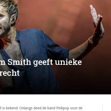
m Smith geeft unieke
recht
t is bekend. Onlangs deed de band Pinkpop voor de