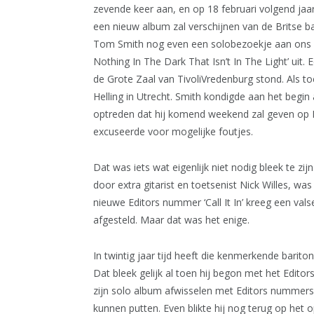
zevende keer aan, en op 18 februari volgend jaa
een nieuw album zal verschijnen van de Britse b
Tom Smith nog even een solobezoekje aan ons lan
Nothing In The Dark That Isn’t In The Light’ uit.
de Grote Zaal van TivoliVredenburg stond. Als t
Helling in Utrecht. Smith kondigde aan het begin
optreden dat hij komend weekend zal geven op Ro
excuseerde voor mogelijke foutjes.
Dat was iets wat eigenlijk niet nodig bleek te zij
door extra gitarist en toetsenist Nick Willes, w
nieuwe Editors nummer ‘Call It In’ kreeg een vals
afgesteld. Maar dat was het enige.
In twintig jaar tijd heeft die kenmerkende barit
Dat bleek gelijk al toen hij begon met het Edit
zijn solo album afwisselen met Editors nummers.
kunnen putten. Even blikte hij nog terug op het o