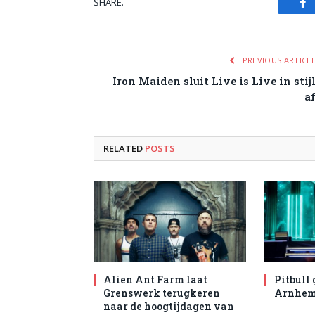
SHARE.
Fa
PREVIOUS ARTICL
Iron Maiden sluit Live is Live in stij
a
RELATED
POSTS
Alien Ant Farm laat
Pitbull 
Grenswerk terugkeren
Arnhe
naar de hoogtijdagen van