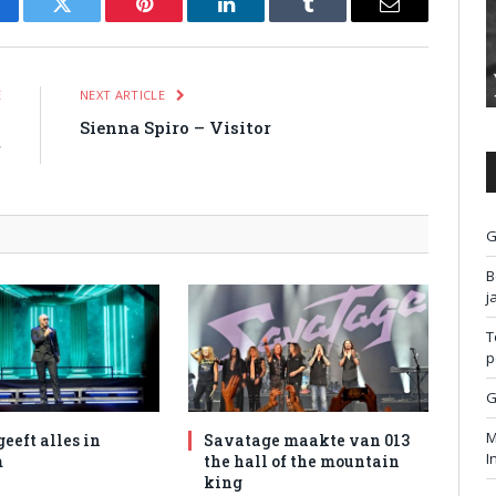
cebook
Twitter
Pinterest
LinkedIn
Tumblr
Email
E
NEXT ARTICLE
l
Sienna Spiro – Visitor
f
G
B
j
T
p
G
M
geeft alles in
Savatage maakte van 013
I
m
the hall of the mountain
king