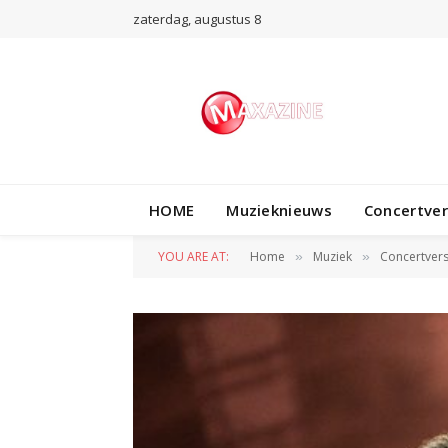
zaterdag, augustus 8
HOME
Muzieknieuws
Concertve
YOU ARE AT:
Home
Muziek
Concertvers
»
»