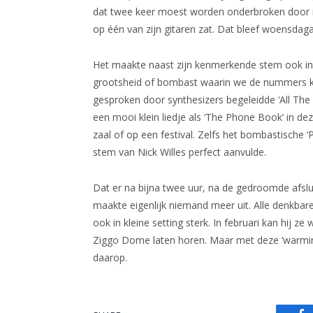
dat twee keer moest worden onderbroken door i
op één van zijn gitaren zat. Dat bleef woensdaga
Het maakte naast zijn kenmerkende stem ook in
grootsheid of bombast waarin we de nummers kun
gesproken door synthesizers begeleidde ‘All The 
een mooi klein liedje als ‘The Phone Book’ in de
zaal of op een festival. Zelfs het bombastische ‘
stem van Nick Willes perfect aanvulde.
Dat er na bijna twee uur, na de gedroomde afsl
maakte eigenlijk niemand meer uit. Alle denkba
ook in kleine setting sterk. In februari kan hij ze
Ziggo Dome laten horen. Maar met deze ‘warming 
daarop.