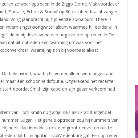
r zullen ze weer optreden in de Ziggo Dome. Vlak voordat er
and, ‘Surface, Echoe & Sound’ op 30 oktober, bracht zanger
d. Vorig jaar bracht hij zijn eerste soloalbum ‘There Is
 Een intiem singer-songwriter album waarmee hij eerder al in
oegift deed hij deze avond een nog intieme optreden in De
 aan dat dit optreden een ‘warming up’ was voor het
ck Werchter, waarbij hij zich bij voorbaat alvast
n. De hele avond, waarbij hij verder alleen werd bijgestaan
as er maar één schoonheidsfoutje. Uitgerekend het recente
e start doordat Smith zijn capo op zijn gitaar verkeerd had
onstem van Tom Smith nog altijd niks aan kracht ingeboet.
ors nummer ‘Sugar’. Het gehele optreden zou hij nummers van
 Hij heeft dan inmiddels ook een groot oeuvre om uit te
ptreden dat hij in april in TivoliVredenburg gaf. Een optreden