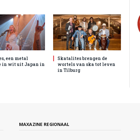
es, een metal
Skatalites brengen de
 in wit uit Japan in
wortels van ska tot leven
in Tilburg
MAXAZINE REGIONAAL