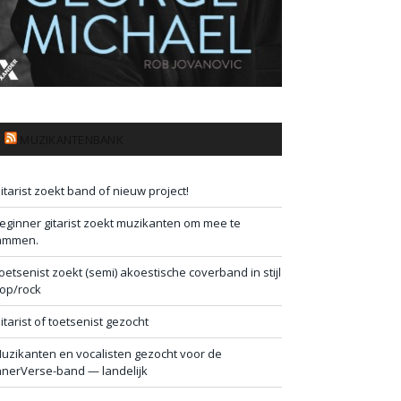
MUZIKANTENBANK
itarist zoekt band of nieuw project!
eginner gitarist zoekt muzikanten om mee te
ammen.
oetsenist zoekt (semi) akoestische coverband in stijl
op/rock
itarist of toetsenist gezocht
uzikanten en vocalisten gezocht voor de
nnerVerse-band — landelijk