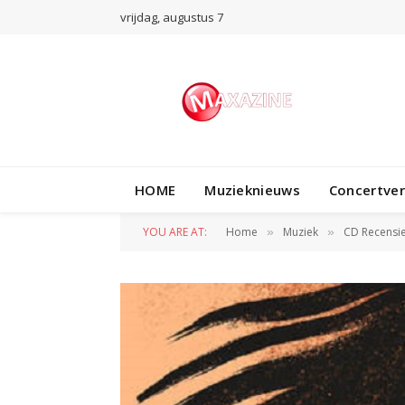
vrijdag, augustus 7
HOME
Muzieknieuws
Concertve
YOU ARE AT:
Home
Muziek
CD Recensi
»
»