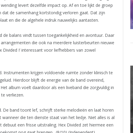
 wending levert dezelfde impact op. Af en toe lijkt de groep
 dat de samenhang kortstondig verloren gaat. Dat zijn
plaat en die de algehele indruk nauwelijks aantasten.
 de balans vindt tussen toegankelijkheid en avontuur. Daar
arrangementen die ook na meerdere luisterbeurten nieuwe
ex Divided I’ interessant voor liefhebbers van zowel
. Instrumenten krijgen voldoende ruimte zonder klinisch te
eluid. Hierdoor blijft de energie van de band overeind,
. Het album voelt daardoor als een liveband die zorgvuldig in
te verliezen.
nd. De band toont lef, schrijft sterke melodieën en laat horen
wanneer die ten dienste staat van het liedje. Niet alles is al
dit debuut een frisse uitstraling. Hex Divided zet hiermee een
 toekomst nog gaat brengen. (8/10) (Independent)