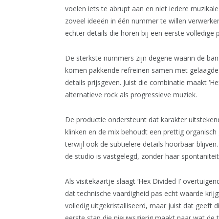
voelen iets te abrupt aan en niet iedere muzikale
zoveel ideeën in één nummer te willen verwerken
echter details die horen bij een eerste volledige 
De sterkste nummers zijn degene waarin de band
komen pakkende refreinen samen met gelaagde 
details prijsgeven. Juist die combinatie maakt ‘H
alternatieve rock als progressieve muziek.
De productie ondersteunt dat karakter uitstekend
klinken en de mix behoudt een prettig organisch g
terwijl ook de subtielere details hoorbaar blijven
de studio is vastgelegd, zonder haar spontaniteit 
Als visitekaartje slaagt ‘Hex Divided I’ overtuige
dat technische vaardigheid pas echt waarde krijgt 
volledig uitgekristalliseerd, maar juist dat geeft 
eerste stap die nieuwsgierig maakt naar wat de