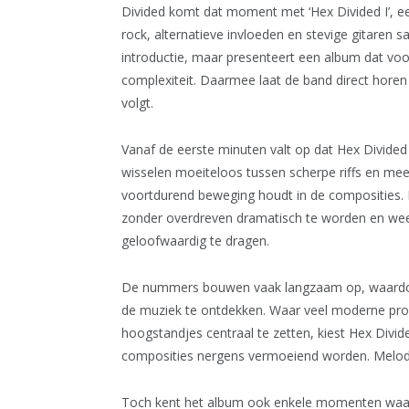
Divided komt dat moment met ‘Hex Divided I’, een
rock, alternatieve invloeden en stevige gitaren 
introductie, maar presenteert een album dat vo
complexiteit. Daarmee laat de band direct horen 
volgt.
Vanaf de eerste minuten valt op dat Hex Divided
wisselen moeiteloos tussen scherpe riffs en mee
voortdurend beweging houdt in de composities. D
zonder overdreven dramatisch te worden en we
geloofwaardig te dragen.
De nummers bouwen vaak langzaam op, waardoor d
de muziek te ontdekken. Waar veel moderne pro
hoogstandjes centraal te zetten, kiest Hex Divid
composities nergens vermoeiend worden. Melodie b
Toch kent het album ook enkele momenten waar