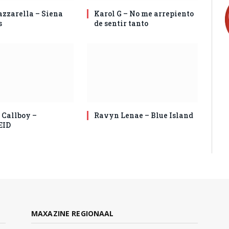
zzarella – Siena
Karol G – No me arrepiento
s
de sentir tanto
 Callboy –
Ravyn Lenae – Blue Island
EID
MAXAZINE REGIONAAL