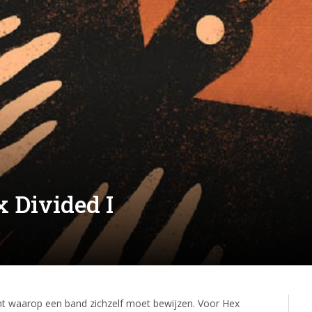
 Divided I
nt waarop een band zichzelf moet bewijzen. Voor Hex