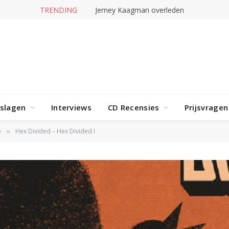
TRENDING
Jerney Kaagman overleden
rslagen
Interviews
CD Recensies
Prijsvragen
e
Hex Divided – Hex Divided I
»