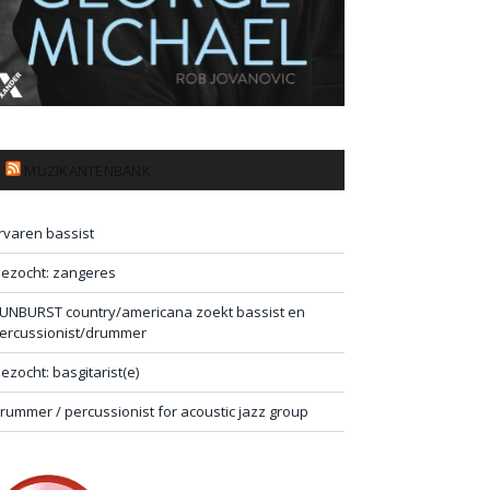
MUZIKANTENBANK
rvaren bassist
ezocht: zangeres
UNBURST country/americana zoekt bassist en
ercussionist/drummer
ezocht: basgitarist(e)
rummer / percussionist for acoustic jazz group