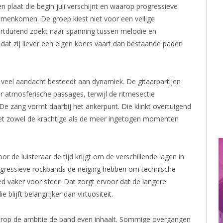
 plaat die begin juli verschijnt en waarop progressieve
samenkomen. De groep kiest niet voor een veilige
ortdurend zoekt naar spanning tussen melodie en
dat zij liever een eigen koers vaart dan bestaande paden
 veel aandacht besteedt aan dynamiek. De gitaarpartijen
r atmosferische passages, terwijl de ritmesectie
e zang vormt daarbij het ankerpunt. Die klinkt overtuigend
et zowel de krachtige als de meer ingetogen momenten
e luisteraar de tijd krijgt om de verschillende lagen in
gressieve rockbands de neiging hebben om technische
ed vaker voor sfeer. Dat zorgt ervoor dat de langere
lijft belangrijker dan virtuositeit.
op de ambitie de band even inhaalt. Sommige overgangen