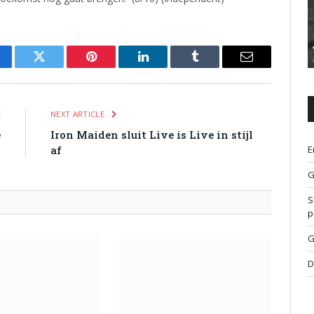
cebook
Twitter
Pinterest
LinkedIn
Tumblr
Email
E
NEXT ARTICLE
e
Iron Maiden sluit Live is Live in stijl
n
af
E
G
S
p
G
D