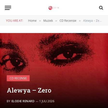
YOU ARE AT:
Home
Muziek
CD Recensie
Alewya – Zero
»
»
»
CD RECENSIE
Alewya – Zero
BY
ELODIE RENARD
1 JULI 2026