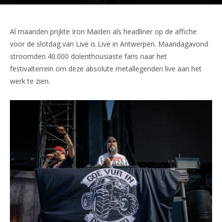
Al maanden prijkte Iron Maiden als headliner op de affiche
voor de slotdag van Live is Live in Antwerpen. Maandagavond
stroomden 40.000 dolenthousiaste fans naar het
festivalterrein om deze absolute metallegenden live aan het
werk te zien.