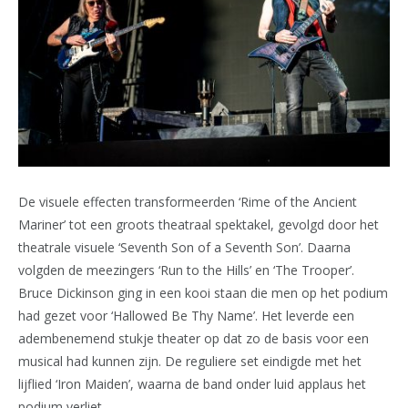
De visuele effecten transformeerden ‘Rime of the Ancient
Mariner’ tot een groots theatraal spektakel, gevolgd door het
theatrale visuele ‘Seventh Son of a Seventh Son’. Daarna
volgden de meezingers ‘Run to the Hills’ en ‘The Trooper’.
Bruce Dickinson ging in een kooi staan die men op het podium
had gezet voor ‘Hallowed Be Thy Name’. Het leverde een
adembenemend stukje theater op dat zo de basis voor een
musical had kunnen zijn. De reguliere set eindigde met het
lijflied ‘Iron Maiden’, waarna de band onder luid applaus het
podium verliet.