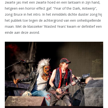
zwarte jas met een zwarte hoed en een lantaarn in zijn hand,
hetgeen een horror-effect gaf. “Fear of the Dark, Antwerp”,
zong Bruce in het intro. In het inmiddels dichte duister zong hij
het publiek toe tegen de achtergrond van een onheilspellende
maan. Met de klassieker ‘Wasted Years’ kwam er definitief een
einde aan deze avond.