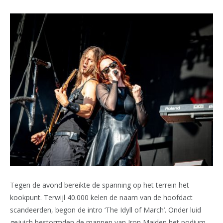
Tegen de avond bereikte de spanning op het terrein het
kookpunt. Terwijl 40.000 kelen de naam van de hoofdact
scandeerden, begon de intro ‘The Idyll of March’. Onder luid
gejuich bestormden de mannen van Iron Maiden het podium