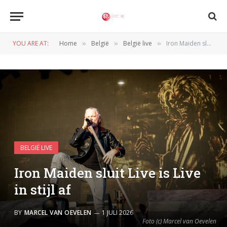
YOU ARE AT:
Home
België
België live
Iron Maiden sluit Live is Live in stijl af
»
»
»
BELGIË LIVE
Iron Maiden sluit Live is Live
in stijl af
BY
MARCEL VAN OEVELEN
1 JULI 2026
Foto (c) Marcel van Oevelen