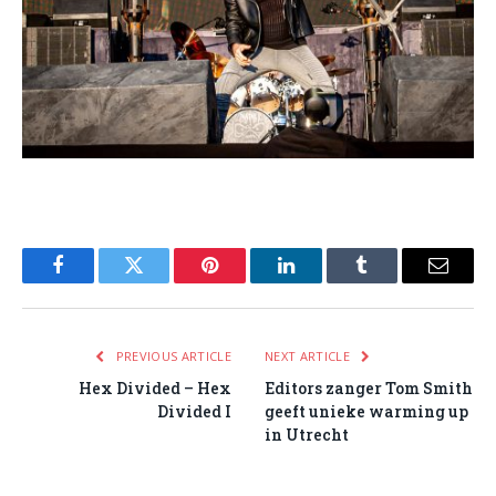
Facebook
Twitter
Pinterest
LinkedIn
Tumblr
Email
PREVIOUS ARTICLE
NEXT ARTICLE
Hex Divided – Hex
Editors zanger Tom Smith
Divided I
geeft unieke warming up
in Utrecht