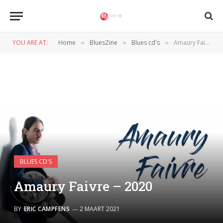
YOU ARE AT:
Home
BluesZine
Blues cd's
Amaury Faivre – 2020
»
»
»
BLUES CD'S
Amaury Faivre – 2020
BY
ERIC CAMPFENS
2 MAART 2021