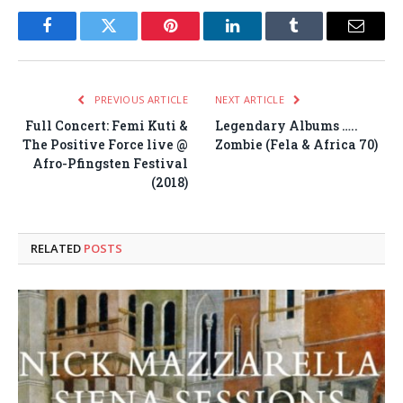
Facebook
Twitter
Pinterest
LinkedIn
Tumblr
Email
PREVIOUS ARTICLE
NEXT ARTICLE
Full Concert: Femi Kuti &
Legendary Albums …..
The Positive Force live @
Zombie (Fela & Africa 70)
Afro-Pfingsten Festival
(2018)
RELATED
POSTS