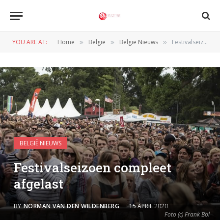
YOU ARE AT:
Home
België
België Nieuws
Festivalseizoen compleet afgelast
»
»
»
BELGIË NIEUWS
Festivalseizoen compleet
afgelast
BY
NORMAN VAN DEN WILDENBERG
15 APRIL 2020
Foto (c) Frank Bol