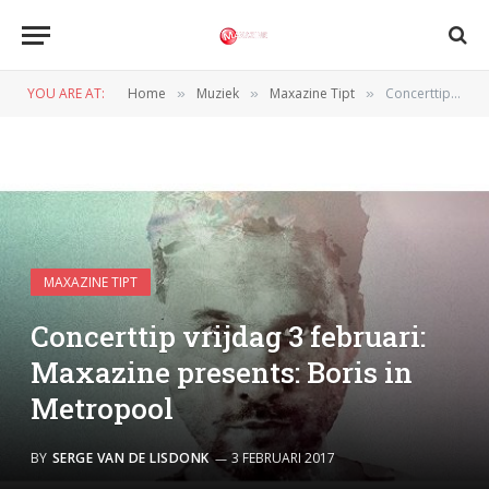
YOU ARE AT:
Home
Muziek
Maxazine Tipt
Concerttip vrijdag 3 februari: Maxazine presents: Boris in Metropool
»
»
»
MAXAZINE TIPT
Concerttip vrijdag 3 februari:
Maxazine presents: Boris in
Metropool
BY
SERGE VAN DE LISDONK
3 FEBRUARI 2017