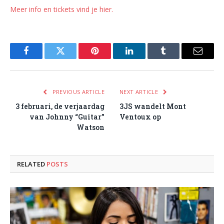
Meer info en tickets vind je hier.
Facebook
Twitter
Pinterest
LinkedIn
Tumblr
Email
PREVIOUS ARTICLE
NEXT ARTICLE
3 februari, de verjaardag
3JS wandelt Mont
van Johnny “Guitar”
Ventoux op
Watson
RELATED
POSTS