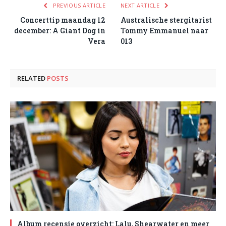
PREVIOUS ARTICLE
NEXT ARTICLE
Concerttip maandag 12
Australische stergitarist
december: A Giant Dog in
Tommy Emmanuel naar
Vera
013
RELATED
POSTS
Album recensie overzicht: Lalu, Shearwater en meer