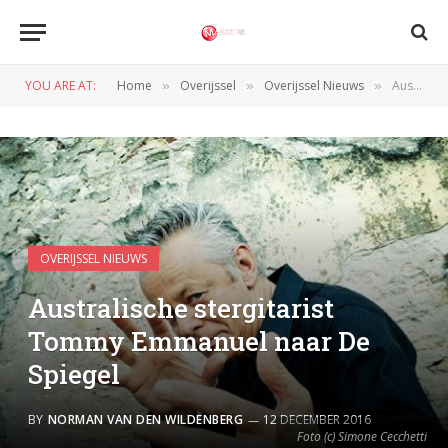
YOU ARE AT:
Home
Overijssel
Overijssel Nieuws
Australische stergitarist Tommy Emmanuel naar De Spiegel
»
»
»
OVERIJSSEL NIEUWS
Australische stergitarist
Tommy Emmanuel naar De
Spiegel
BY
NORMAN VAN DEN WILDENBERG
12 DECEMBER 2016
Foto (c) Simone Cecchetti