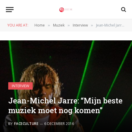
YOU ARE AT:
Home
Muziek
Interview
Jean-Michel Jarre: “Mijn beste muziek moet nog komen”
»
»
»
INTERVIEW
Jean-Michel Jarre: “Mijn beste
muziek moet nog komen”
BY
FACECULTURE
6 DECEMBER 2016