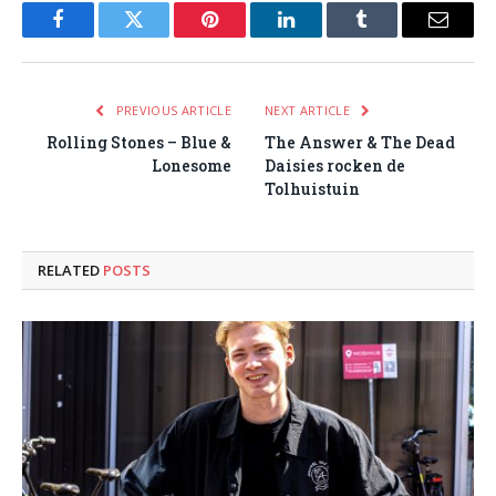
Facebook
Twitter
Pinterest
LinkedIn
Tumblr
Email
PREVIOUS ARTICLE
NEXT ARTICLE
Rolling Stones – Blue &
The Answer & The Dead
Lonesome
Daisies rocken de
Tolhuistuin
RELATED
POSTS