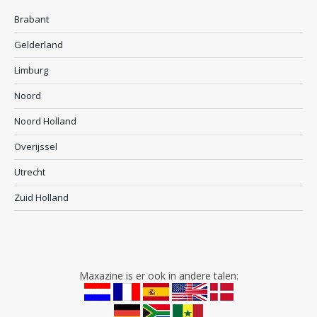
Brabant
Gelderland
Limburg
Noord
Noord Holland
Overijssel
Utrecht
Zuid Holland
Maxazine is er ook in andere talen: