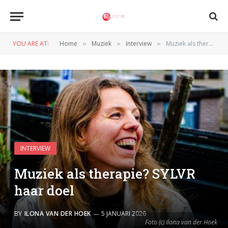
YOU ARE AT:
Home
Muziek
Interview
Muziek als therapie? SYLVR haar doel
»
»
»
INTERVIEW
Muziek als therapie? SYLVR
haar doel
BY
ILONA VAN DER HOEK
5 JANUARI 2026
Foto (c) Ilona van der Hoek