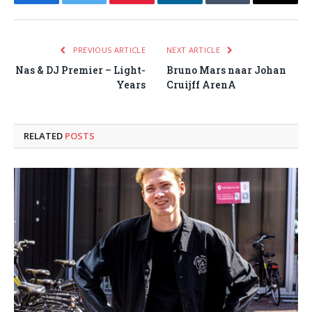
Facebook
Twitter
Pinterest
LinkedIn
Tumblr
Email
PREVIOUS ARTICLE
NEXT ARTICLE
Nas & DJ Premier – Light-
Bruno Mars naar Johan
Years
Cruijff ArenA
RELATED
POSTS