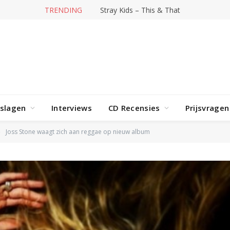
TRENDING
Stray Kids – This & That
rslagen
Interviews
CD Recensies
Prijsvragen
Joss Stone waagt zich aan reggae op nieuw album
»