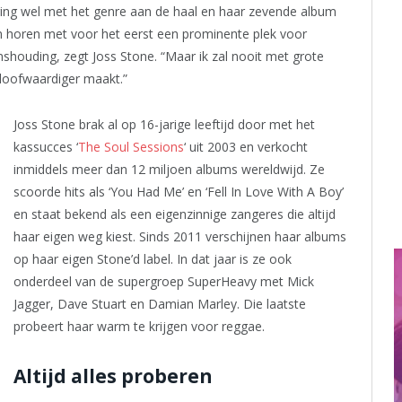
e ging wel met het genre aan de haal en haar zevende album
len horen met voor het eerst een prominente plek voor
nshouding, zegt Joss Stone. “Maar ik zal nooit met grote
oofwaardiger maakt.”
Joss Stone brak al op 16-jarige leeftijd door met het
kassucces ‘
The Soul Sessions
‘ uit 2003 en verkocht
inmiddels meer dan 12 miljoen albums wereldwijd. Ze
scoorde hits als ‘You Had Me’ en ‘Fell In Love With A Boy’
en staat bekend als een eigenzinnige zangeres die altijd
haar eigen weg kiest. Sinds 2011 verschijnen haar albums
op haar eigen Stone’d label. In dat jaar is ze ook
onderdeel van de supergroep SuperHeavy met Mick
Jagger, Dave Stuart en Damian Marley. Die laatste
probeert haar warm te krijgen voor reggae.
Altijd alles proberen