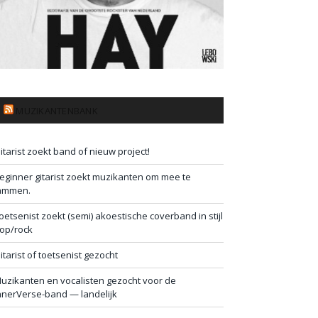
MUZIKANTENBANK
itarist zoekt band of nieuw project!
eginner gitarist zoekt muzikanten om mee te
ammen.
oetsenist zoekt (semi) akoestische coverband in stijl
op/rock
itarist of toetsenist gezocht
uzikanten en vocalisten gezocht voor de
nnerVerse-band — landelijk