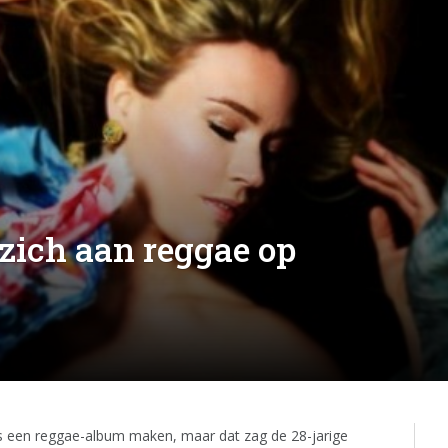
zich aan reggae op
 een reggae-album maken, maar dat zag de 28-jarige