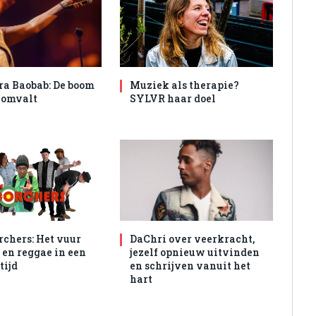
ra Baobab: De boom
Muziek als therapie?
t omvalt
SYLVR haar doel
rchers: Het vuur
DaChri over veerkracht,
 en reggae in een
jezelf opnieuw uitvinden
tijd
en schrijven vanuit het
hart