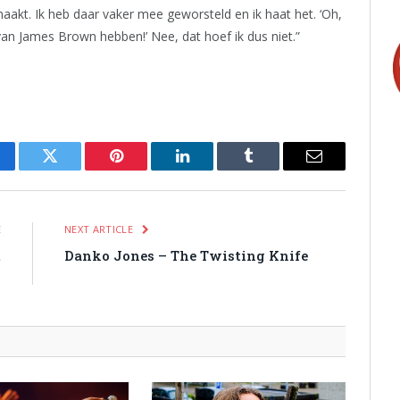
akt. Ik heb daar vaker mee geworsteld en ik haat het. ‘Oh,
an James Brown hebben!’ Nee, dat hoef ik dus niet.”
cebook
Twitter
Pinterest
LinkedIn
Tumblr
Email
E
NEXT ARTICLE
t
Danko Jones – The Twisting Knife
n