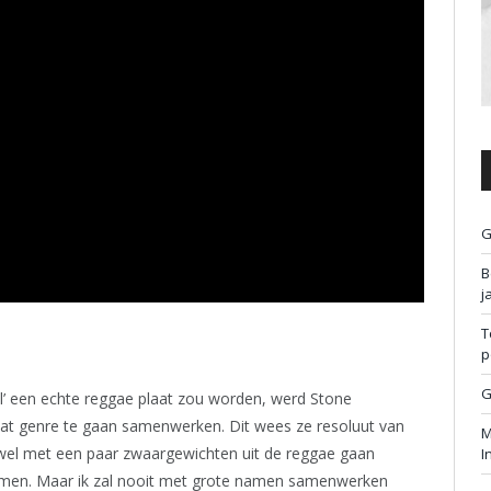
G
B
j
T
p
G
l’ een echte reggae plaat zou worden, werd Stone
at genre te gaan samenwerken. Dit wees ze resoluut van
M
el met een paar zwaargewichten uit de reggae gaan
I
nomen. Maar ik zal nooit met grote namen samenwerken