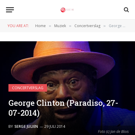
YOU ARE AT:
Home
Muziek
Concertverslag
George Clinton (Paradiso, 27-07-2014)
»
»
»
CONCERTVERSLAG
George Clinton (Paradiso, 27-
07-2014)
BY
SERGE JULIEN
29 JULI 2014
Foto (c) Jan de Blois