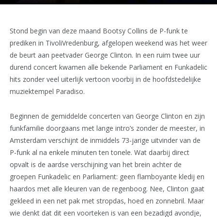
Stond begin van deze maand Bootsy Collins de P-funk te
prediken in TivoliVredenburg, afgelopen weekend was het weer
de beurt aan peetvader George Clinton. In een ruim twee uur
durend concert kwamen alle bekende Parliament en Funkadelic
hits zonder veel uiterlijk vertoon voorbij in de hoofdstedelijke
muziektempel Paradiso.
Beginnen de gemiddelde concerten van George Clinton en zijn
funkfamilie doorgaans met lange intro’s zonder de meester, in
Amsterdam verschijnt de inmiddels 73-jarige uitvinder van de
P-funk al na enkele minuten ten tonele. Wat daarbij direct
opvalt is de aardse verschijning van het brein achter de
groepen Funkadelic en Parliament: geen flamboyante kledij en
haardos met alle kleuren van de regenboog. Nee, Clinton gaat
gekleed in een net pak met stropdas, hoed en zonnebril. Maar
wie denkt dat dit een voorteken is van een bezadigd avondje,