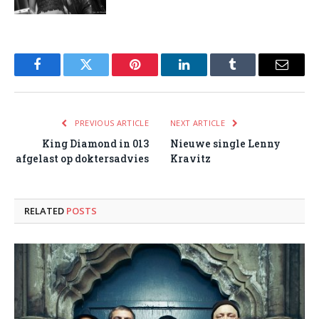
Facebook
Twitter
Pinterest
LinkedIn
Tumblr
Email
PREVIOUS ARTICLE
NEXT ARTICLE
King Diamond in 013
Nieuwe single Lenny
afgelast op doktersadvies
Kravitz
RELATED
POSTS