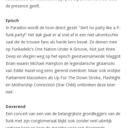
de presence geeft.
Episch
In Paradiso wordt de toon direct gezet: “Ain’t no party like a P-
funk party!” Het dak gaat er al snel af in een niet uitverkochte
zaal die de trouwe fans als harde kern bevat. Ze deinen mee
op Funkadelic’s One Nation Under A Groove, Not Just Knee
Deep en vliegen weg op het episch geestverruimende Maggot
Brain waarin Michael Hampton de legendarische gitaarsolo
van Eddie Hazel nog eens gierend overdoet. Maar ook vrolijke
Parliament klassiekers als Up For The Down Stroke, Flashlight
en Mothership Connection (Star Child) ontbreken deze keer
niet.
Daverend
Een concert van een van de belangrijkste grondleggers van de
funk met zijn conglomeraat blijkt ook zonder veel uiterlijk
vertoon keer op keer de garantie voor een daverende