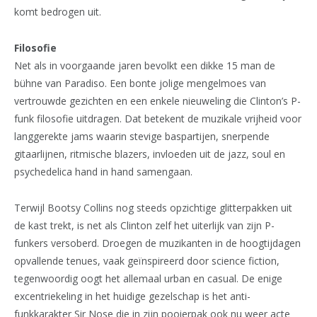
komt bedrogen uit.
Filosofie
Net als in voorgaande jaren bevolkt een dikke 15 man de
bühne van Paradiso. Een bonte jolige mengelmoes van
vertrouwde gezichten en een enkele nieuweling die Clinton’s P-
funk filosofie uitdragen. Dat betekent de muzikale vrijheid voor
langgerekte jams waarin stevige baspartijen, snerpende
gitaarlijnen, ritmische blazers, invloeden uit de jazz, soul en
psychedelica hand in hand samengaan.
Terwijl Bootsy Collins nog steeds opzichtige glitterpakken uit
de kast trekt, is net als Clinton zelf het uiterlijk van zijn P-
funkers versoberd. Droegen de muzikanten in de hoogtijdagen
opvallende tenues, vaak geïnspireerd door science fiction,
tegenwoordig oogt het allemaal urban en casual. De enige
excentriekeling in het huidige gezelschap is het anti-
funkkarakter Sir Nose die in zijn pooierpak ook nu weer acte