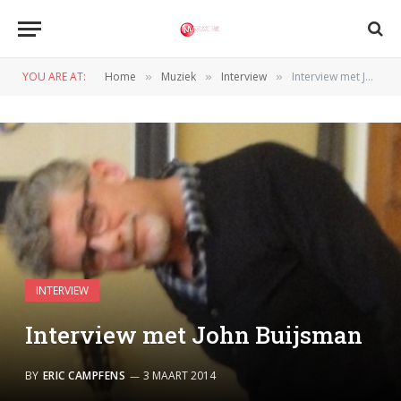
YOU ARE AT:
Home
Muziek
Interview
Interview met John Buijsman
»
»
»
INTERVIEW
Interview met John Buijsman
BY
ERIC CAMPFENS
3 MAART 2014