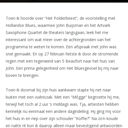
Toen ik hoorde over “Het Polderbeest”, de voorstelling met
Hollandse Blues, waarmee John Buijsman en het Artvark
Saxophone Quartet de theaters langsgaan, leek het me
interessant om wat meer over de achtergronden van het
programma te weten te komen. Een afspraak met John was
snel gemaakt. En op 27 februari fietste ik door de stromende
regen met een tegenwind van 5 Beaufort naar het huis van
John. Een prima gelegenheid om Het Bluesgevoel bij mij naar
boven te brengen.
Toen ik doornat bij zijn huis aankwam stapte hij net naar
buiten met een vuilniszak. Met een “Môgge” begroette hij me,
terwijl het toch al 2 uur ’s middags was. Tja, artiesten hebben
kennelijk nu eenmaal een andere dagindeling. Hij ging mij voor
het huis in en riep over zijn schouder “Koffie?” Na zo’n koude
en natte rit kon ik daarop alleen maar bevestigend antwoorden