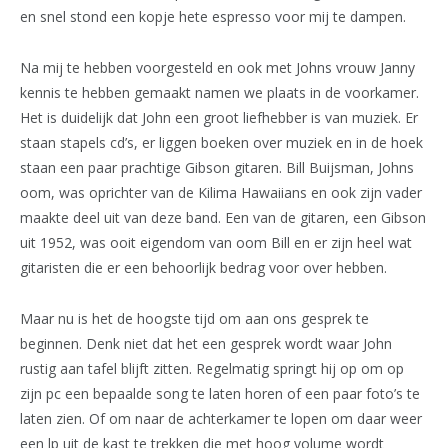
en snel stond een kopje hete espresso voor mij te dampen.
Na mij te hebben voorgesteld en ook met Johns vrouw Janny
kennis te hebben gemaakt namen we plaats in de voorkamer.
Het is duidelijk dat John een groot liefhebber is van muziek. Er
staan stapels cd’s, er liggen boeken over muziek en in de hoek
staan een paar prachtige Gibson gitaren. Bill Buijsman, Johns
oom, was oprichter van de Kilima Hawaiians en ook zijn vader
maakte deel uit van deze band. Een van de gitaren, een Gibson
uit 1952, was ooit eigendom van oom Bill en er zijn heel wat
gitaristen die er een behoorlijk bedrag voor over hebben.
Maar nu is het de hoogste tijd om aan ons gesprek te
beginnen. Denk niet dat het een gesprek wordt waar John
rustig aan tafel blijft zitten. Regelmatig springt hij op om op
zijn pc een bepaalde song te laten horen of een paar foto’s te
laten zien. Of om naar de achterkamer te lopen om daar weer
een lp uit de kast te trekken die met hoog volume wordt