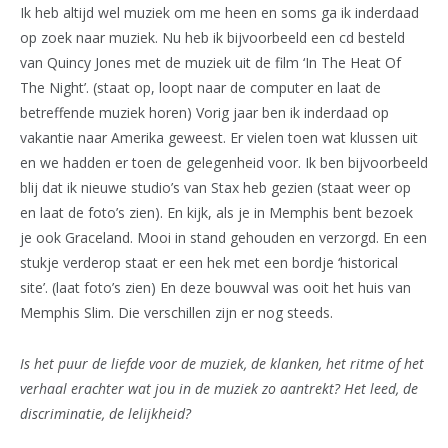
Ik heb altijd wel muziek om me heen en soms ga ik inderdaad
op zoek naar muziek. Nu heb ik bijvoorbeeld een cd besteld
van Quincy Jones met de muziek uit de film ‘In The Heat Of
The Night’. (staat op, loopt naar de computer en laat de
betreffende muziek horen) Vorig jaar ben ik inderdaad op
vakantie naar Amerika geweest. Er vielen toen wat klussen uit
en we hadden er toen de gelegenheid voor. Ik ben bijvoorbeeld
blij dat ik nieuwe studio’s van Stax heb gezien (staat weer op
en laat de foto’s zien). En kijk, als je in Memphis bent bezoek
je ook Graceland. Mooi in stand gehouden en verzorgd. En een
stukje verderop staat er een hek met een bordje ‘historical
site’. (laat foto’s zien) En deze bouwval was ooit het huis van
Memphis Slim. Die verschillen zijn er nog steeds.
Is het puur de liefde voor de muziek, de klanken, het ritme of het
verhaal erachter wat jou in de muziek zo aantrekt? Het leed, de
discriminatie, de lelijkheid?