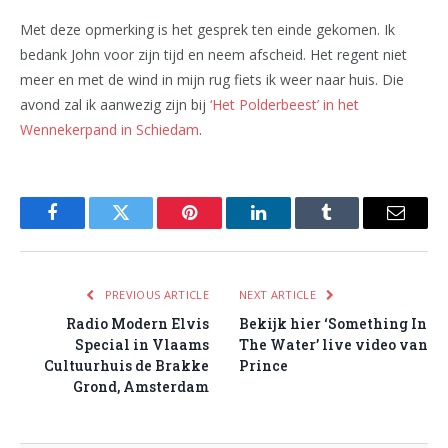
Met deze opmerking is het gesprek ten einde gekomen. Ik
bedank John voor zijn tijd en neem afscheid. Het regent niet
meer en met de wind in mijn rug fiets ik weer naar huis. Die
avond zal ik aanwezig zijn bij
‘Het Polderbeest’ in het
Wennekerpand in Schiedam
.
Facebook
Twitter
Pinterest
LinkedIn
Tumblr
Email
PREVIOUS ARTICLE
NEXT ARTICLE
Radio Modern Elvis
Bekijk hier ‘Something In
Special in Vlaams
The Water’ live video van
Cultuurhuis de Brakke
Prince
Grond, Amsterdam