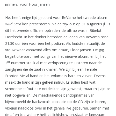
immers voor Floor Jansen.
Het heeft enige tijd geduurd voor ReVamp het tweede album
Wild Card
kon presenteren. Na de try- out op 31 augustus jl. is
dit het tweede officiële optreden: de aftrap was in Bibelot,
Dordrecht. In het donker betreden de leden van ReVamp rond
21.30 uur één voor één het podium. Als laatste natuurlijk de
vrouw waar vanavond alles om draait, Floor Jansen. De gig
begint uiteraard met songs van het nieuwe album, en bij het
de
2
nummer sta ik al met verbijstering te luisteren naar de
zanglijnen die de zaal in knallen. We zijn bij een Female
Fronted Metal band en het volume is hard en zuiver. Tevens
maakt de band in zijn geheel indruk. Er zullen best wat
schoonheidsfoutje te ontdekken zijn geweest, maar mij zijn ze
niet opgevallen. De meedraaiende bandopnames van
bijvoorbeeld de backvocals zoals die op de CD zijn te horen,
vloeien naadloos over in het gehele live gebeuren. Samen met
de af en toe wel erg heftige lichtshow ontstaat er langzaam