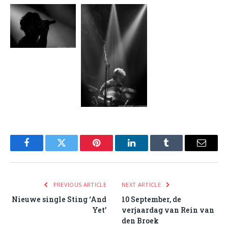
Facebook
Twitter
Pinterest
LinkedIn
Tumblr
Email
PREVIOUS ARTICLE
NEXT ARTICLE
Nieuwe single Sting ‘And
10 September, de
Yet’
verjaardag van Rein van
den Broek