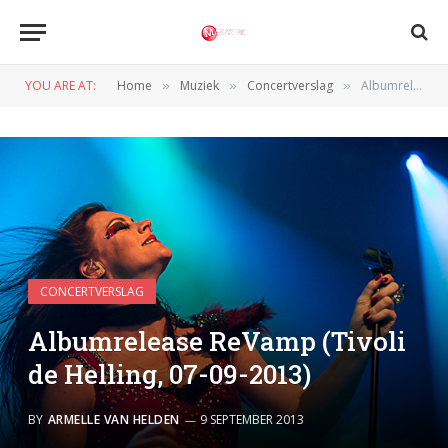
YOU ARE AT:
Home
Muziek
Concertverslag
Albumrelease ReVamp (Tivoli de Helling, 07-09-2013)
»
»
»
CONCERTVERSLAG
Albumrelease ReVamp (Tivoli
de Helling, 07-09-2013)
BY
ARMELLE VAN HELDEN
9 SEPTEMBER 2013