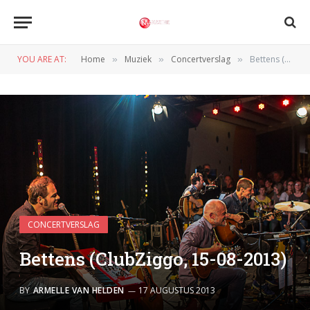
YOU ARE AT:
Home
Muziek
Concertverslag
Bettens (ClubZiggo, 15-08-2013)
»
»
»
CONCERTVERSLAG
Bettens (ClubZiggo, 15-08-2013)
BY
ARMELLE VAN HELDEN
17 AUGUSTUS 2013