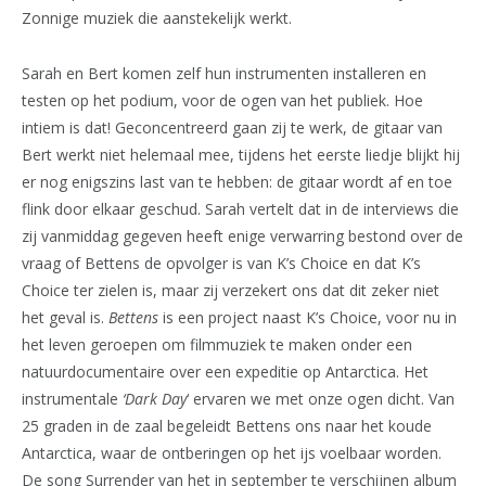
Zonnige muziek die aanstekelijk werkt.
Sarah en Bert komen zelf hun instrumenten installeren en
testen op het podium, voor de ogen van het publiek. Hoe
intiem is dat! Geconcentreerd gaan zij te werk, de gitaar van
Bert werkt niet helemaal mee, tijdens het eerste liedje blijkt hij
er nog enigszins last van te hebben: de gitaar wordt af en toe
flink door elkaar geschud. Sarah vertelt dat in de interviews die
zij vanmiddag gegeven heeft enige verwarring bestond over de
vraag of Bettens de opvolger is van K’s Choice en dat K’s
Choice ter zielen is, maar zij verzekert ons dat dit zeker niet
het geval is.
Bettens
is een project naast K’s Choice, voor nu in
het leven geroepen om filmmuziek te maken onder een
natuurdocumentaire over een expeditie op Antarctica. Het
instrumentale
‘Dark Day
‘ ervaren we met onze ogen dicht. Van
25 graden in de zaal begeleidt Bettens ons naar het koude
Antarctica, waar de ontberingen op het ijs voelbaar worden.
De song Surrender van het in september te verschijnen album