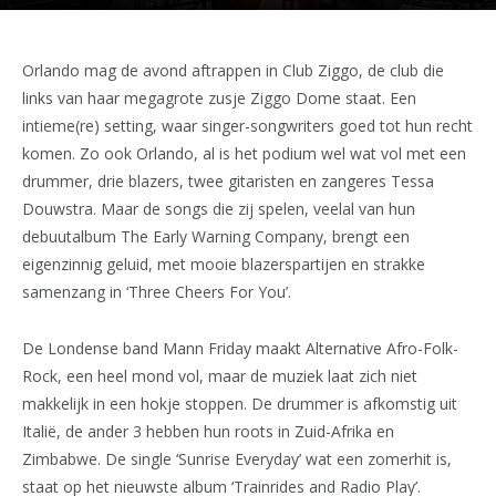
Orlando mag de avond aftrappen in Club Ziggo, de club die
links van haar megagrote zusje Ziggo Dome staat. Een
intieme(re) setting, waar singer-songwriters goed tot hun recht
komen. Zo ook Orlando, al is het podium wel wat vol met een
drummer, drie blazers, twee gitaristen en zangeres Tessa
Douwstra. Maar de songs die zij spelen, veelal van hun
debuutalbum The Early Warning Company, brengt een
eigenzinnig geluid, met mooie blazerspartijen en strakke
samenzang in ‘Three Cheers For You’.
De Londense band Mann Friday maakt Alternative Afro-Folk-
Rock, een heel mond vol, maar de muziek laat zich niet
makkelijk in een hokje stoppen. De drummer is afkomstig uit
Italië, de ander 3 hebben hun roots in Zuid-Afrika en
Zimbabwe. De single ‘Sunrise Everyday’ wat een zomerhit is,
staat op het nieuwste album ‘Trainrides and Radio Play’.