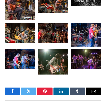
Facebook
Twitter
Pinterest
LinkedIn
Tumblr
Email