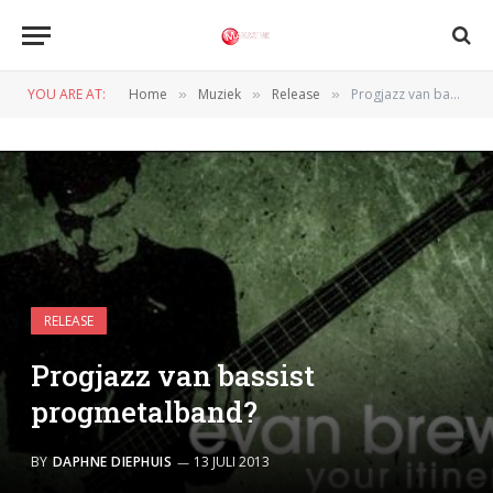
YOU ARE AT:
Home
Muziek
Release
Progjazz van bassist progmetalband?
»
»
»
RELEASE
Progjazz van bassist
progmetalband?
BY
DAPHNE DIEPHUIS
13 JULI 2013