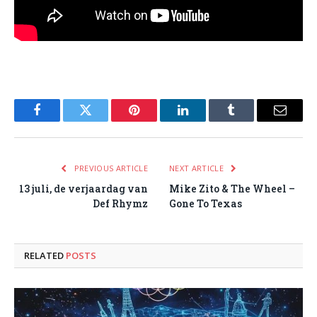
Facebook
Twitter
Pinterest
LinkedIn
Tumblr
Email
PREVIOUS ARTICLE
NEXT ARTICLE
13 juli, de verjaardag van
Mike Zito & The Wheel –
Def Rhymz
Gone To Texas
RELATED
POSTS