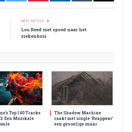
cebook
Twitter
Pinterest
LinkedIn
Tumblr
Email
E
NEXT ARTICLE
-
Lou Reed met spoed naar het
)
ziekenhuis
e’s Top 140 Tracks
The Shadow Machine
3: Een Muzikale
raakt met single ‘Reappear’
psule
een gevoelige snaar