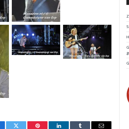
Z
S
H
G
g
G