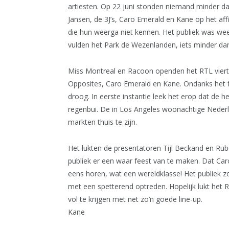
artiesten. Op 22 juni stonden niemand minder d
Jansen, de 3J’s, Caro Emerald en Kane op het aff
die hun weerga niet kennen. Het publiek was we
vulden het Park de Wezenlanden, iets minder dan
Miss Montreal en Racoon openden het RTL viert
Opposites, Caro Emerald en Kane. Ondanks het fe
droog. In eerste instantie leek het erop dat de h
regenbui. De in Los Angeles woonachtige Nederla
markten thuis te zijn.
Het lukten de presentatoren Tijl Beckand en R
publiek er een waar feest van te maken. Dat Car
eens horen, wat een wereldklasse! Het publiek z
met een spetterend optreden. Hopelijk lukt he
vol te krijgen met net zo’n goede line-up.
Kane