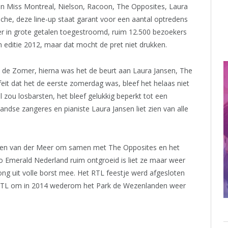
an Miss Montreal, Nielson, Racoon, The Opposites, Laura
iche, deze line-up staat garant voor een aantal optredens
er in grote getalen toegestroomd, ruim 12.500 bezoekers
 editie 2012, maar dat mocht de pret niet drukken.
 de Zomer, hierna was het de beurt aan Laura Jansen, The
it dat het de eerste zomerdag was, bleef het helaas niet
el zou losbarsten, het bleef gelukkig beperkt tot een
ndse zangeres en pianiste Laura Jansen liet zien van alle
uben van der Meer om samen met The Opposites en het
o Emerald Nederland ruim ontgroeid is liet ze maar weer
ong uit volle borst mee. Het RTL feestje werd afgesloten
t RTL om in 2014 wederom het Park de Wezenlanden weer