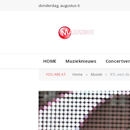
donderdag, augustus 6
HOME
Muzieknieuws
Concertve
YOU ARE AT:
Home
Muziek
RTL viert d
»
»