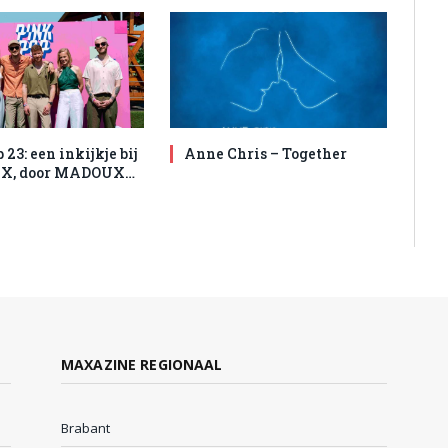
23: een inkijkje bij
Anne Chris – Together
, door MADOUX…
MAXAZINE REGIONAAL
Brabant