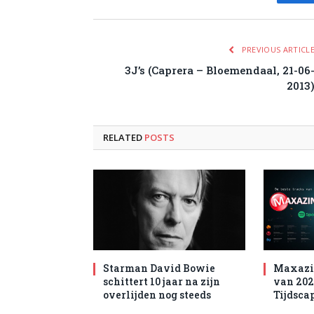
Fa
PREVIOUS ARTICL
3J’s (Caprera – Bloemendaal, 21-06
2013
RELATED
POSTS
Starman David Bowie
Maxazin
schittert 10 jaar na zijn
van 202
overlijden nog steeds
Tijdsca