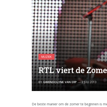
MUZIEK
RTL viert de Zome
BY
GWENDOLYNE VAN ERP
2 JULI 2013
De beste manier om de zomer te beginnen is me