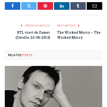
Facebook
Twitter
Pinterest
LinkedIn
Tumblr
Email
PREVIOUS ARTICLE
NEXT ARTICLE
RTL viert de Zomer
The Wicked Mercy – The
(Zwolle, 22-06-2013)
Wicked Mercy
RELATED
POSTS