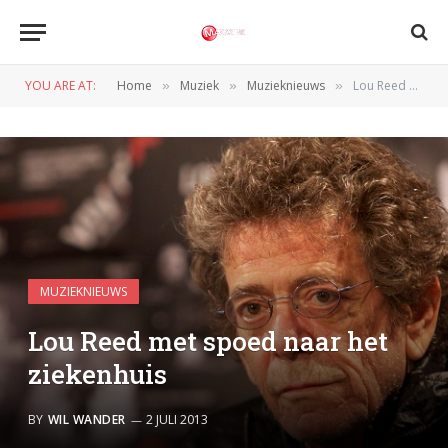
YOU ARE AT:
Home
Muziek
Muzieknieuws
Lou Reed met spoed naar het ziekenhuis
»
»
»
MUZIEKNIEUWS
Lou Reed met spoed naar het
ziekenhuis
BY
WIL WANDER
2 JULI 2013