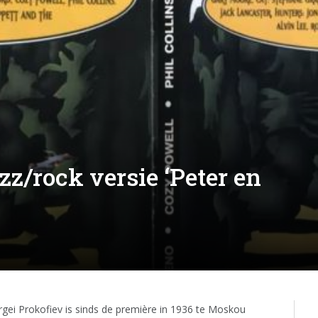
zz/rock versie ‘Peter en
rgei Prokofiev is sinds de première in 1936 te Moskou