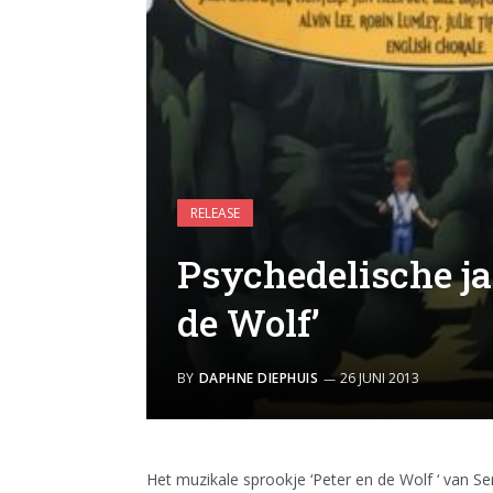
RELEASE
Psychedelische ja
de Wolf’
BY
DAPHNE DIEPHUIS
26 JUNI 2013
Het muzikale sprookje ‘Peter en de Wolf ‘ van Se