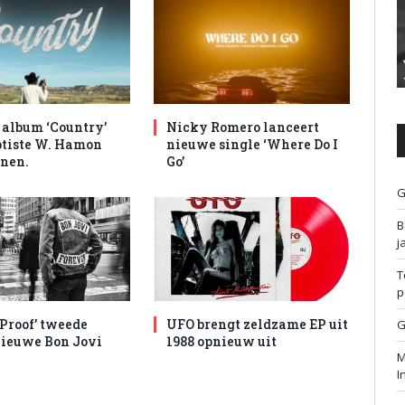
album ‘Country’
Nicky Romero lanceert
tiste W. Hamon
nieuwe single ‘Where Do I
nen.
Go’
G
B
j
T
p
 Proof’ tweede
UFO brengt zeldzame EP uit
G
nieuwe Bon Jovi
1988 opnieuw uit
M
I