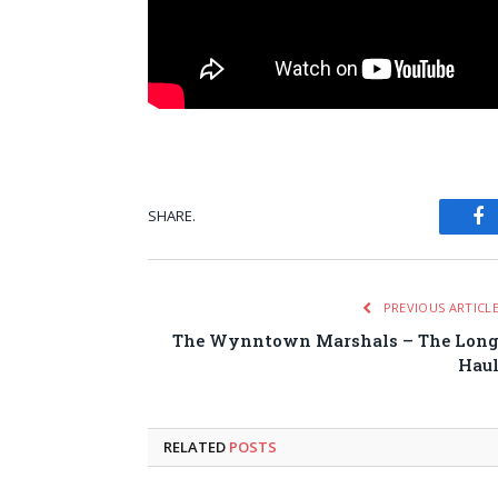
SHARE.
Fa
PREVIOUS ARTICL
The Wynntown Marshals – The Lon
Hau
RELATED
POSTS