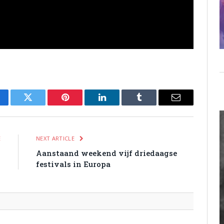
cebook
Twitter
Pinterest
LinkedIn
Tumblr
Email
E
NEXT ARTICLE
g
Aanstaand weekend vijf driedaagse
l
festivals in Europa