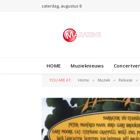
zaterdag, augustus 8
HOME
Muzieknieuws
Concertve
YOU ARE AT:
Home
Muziek
Release
»
»
»