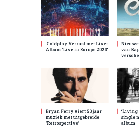
Coldplay Verrast met Live-
Nieuwe 
Album ‘Live in Europe 2023’
van Bap
versche
Bryan Ferry viert 50 jaar
‘Living
muziek met uitgebreide
single 
‘Retrospective’
album