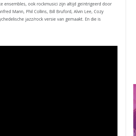
ke ensembles, ook rockmusici zijn altijd geïntrigeerd door
red Mann, Phil Collins, Bill Bruford, Alvin Lee, Cozy
chedelische jazz/rock versie van gemaakt. En die is