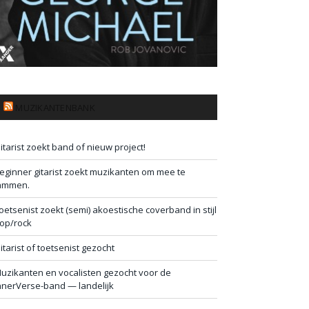
MUZIKANTENBANK
itarist zoekt band of nieuw project!
eginner gitarist zoekt muzikanten om mee te
ammen.
oetsenist zoekt (semi) akoestische coverband in stijl
op/rock
itarist of toetsenist gezocht
uzikanten en vocalisten gezocht voor de
nnerVerse-band — landelijk