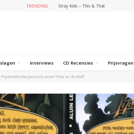
TRENDING
Stray Kids – This & That
rslagen
Interviews
CD Recensies
Prijsvragen
Psychedelische jazz/rock versie ‘Peter en de Wolf’