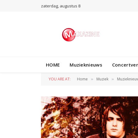
zaterdag, augustus 8
HOME
Muzieknieuws
Concertve
YOU ARE AT:
Home
Muziek
Muzieknieu
»
»