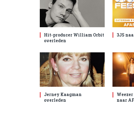
Hit-producer William Orbit
3JS naa
overleden
Jerney Kaagman
Weezer 
overleden
naar AF