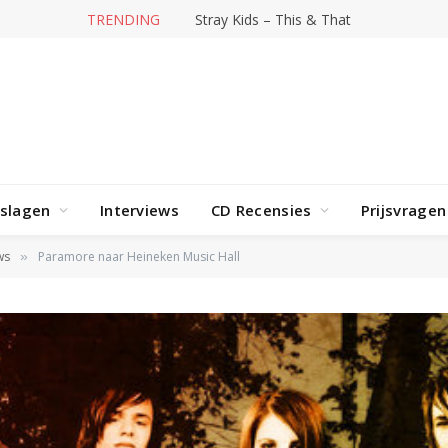
TRENDING
Hit-producer William Orbit overleden
rslagen
Interviews
CD Recensies
Prijsvragen
ws
Paramore naar Heineken Music Hall
»