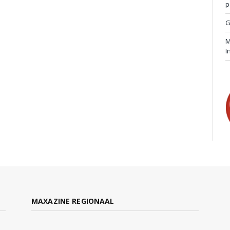
p
G
M
I
MAXAZINE REGIONAAL