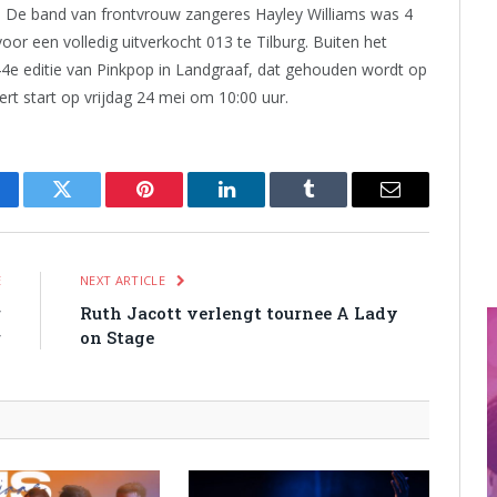
. De band van frontvrouw zangeres Hayley Williams was 4
oor een volledig uitverkocht 013 te Tilburg. Buiten het
 44e editie van Pinkpop in Landgraaf, dat gehouden wordt op
rt start op vrijdag 24 mei om 10:00 uur.
cebook
Twitter
Pinterest
LinkedIn
Tumblr
Email
E
NEXT ARTICLE
r
Ruth Jacott verlengt tournee A Lady
r
on Stage