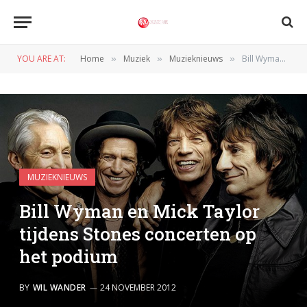
YOU ARE AT:
Home
Muziek
Muzieknieuws
Bill Wyman en Mick Taylor tijdens Stones concerten op het podium
»
»
»
MUZIEKNIEUWS
Bill Wyman en Mick Taylor
tijdens Stones concerten op
het podium
BY
WIL WANDER
24 NOVEMBER 2012