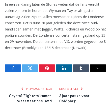
In een verklaring laten de Stones weten dat de fans verrukt
zullen zijn om te horen dat Wyman en Taylor als gasten
aanwezig zullen zijn en zullen meespelen tijdens de Londense
concerten. Het is ruim 20 jaar geleden dat deze twee oud-
bandleden samen met Jagger, Watts, Richards en Wood op het
podium stonden. De Londense concerten staan gepland op 25
en 29 november. De concerten in de V.S. worden gegeven op 8
december (Brooklyn) en 13/15 december (Newark).
Facebook
Twitter
Pinterest
LinkedIn
Tumblr
Email
PREVIOUS ARTICLE
NEXT ARTICLE
Crystal Fighters komen
3 jaar pauze voor
weer naar ons land
Coldplay