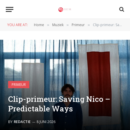
YOU ARE AT:
Home
Muziek
Primeur
Clip-primeur: Saving Nico – Predictable Ways
»
»
»
PRIMEUR
Clip-primeur: Saving Nico –
Predictable Ways
BY
REDACTIE
8 JUNI 2026