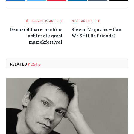
Facebook
Twitter
Pinterest
LinkedIn
Tumblr
Email
PREVIOUS ARTICLE
NEXT ARTICLE
De onzichtbare machine
Steven Vagovics – Can
achter elk groot
We Still Be Friends?
muziekfestival
RELATED
POSTS