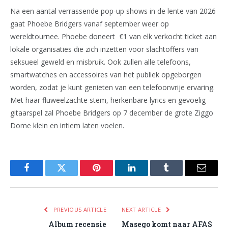
Na een aantal verrassende pop-up shows in de lente van 2026
gaat Phoebe Bridgers vanaf september weer op
wereldtournee. Phoebe doneert €1 van elk verkocht ticket aan
lokale organisaties die zich inzetten voor slachtoffers van
seksueel geweld en misbruik. Ook zullen alle telefoons,
smartwatches en accessoires van het publiek opgeborgen
worden, zodat je kunt genieten van een telefoonvrije ervaring.
Met haar fluweelzachte stem, herkenbare lyrics en gevoelig
gitaarspel zal Phoebe Bridgers op 7 december de grote Ziggo
Dome klein en intiem laten voelen.
Facebook
Twitter
Pinterest
LinkedIn
Tumblr
Email
PREVIOUS ARTICLE
NEXT ARTICLE
Album recensie
Masego komt naar AFAS