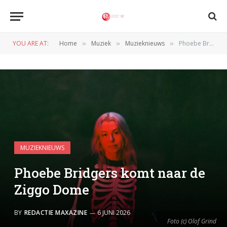
YOU ARE AT:
Home
Muziek
Muzieknieuws
Phoebe Bridgers komt naar de Ziggo Dome
»
»
»
MUZIEKNIEUWS
Phoebe Bridgers komt naar de
Ziggo Dome
BY
REDACTIE MAXAZINE
6 JUNI 2026
Foto (c) Olof Grind